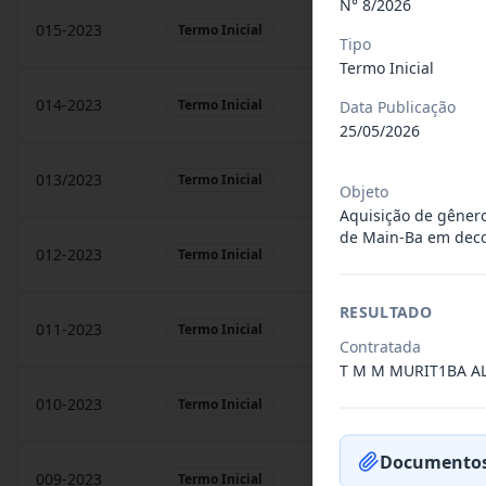
N° 8/2026
015-2023
prestação de sarvigos
Termo Inicial
Tipo
Termo Inicial
014-2023
Locação de sonorização
Termo Inicial
Data Publicação
25/05/2026
013/2023
Constitui o objeto do 
Termo Inicial
Objeto
Aquisição de gênero 
de Main-Ba em deco
012-2023
Contratação de orquest
Termo Inicial
RESULTADO
011-2023
Contratação de empres
Termo Inicial
Contratada
T M M MURIT1BA A
010-2023
Constitui o objeto do 
Termo Inicial
Documentos
009-2023
Contratação de pessoa 
Termo Inicial