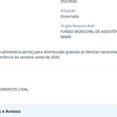
052/2026
 de saúde, de forma complementar junto
...
Situação
Encerrado
 de pequeno porte e artista musical de
...
Órgão Responsável
FUNDO MUNICIPAL DE ASSISTÊN
MAIRI
presente contrato a contratação de emp
...
alimentício (arroz) para distribuição gratuita as familias necessi
rrência da semana santa de 2026.
ra filarmônica, para apresentação musi
...
a especializada na realização de evento
...
LIMENTOS LTDA,
presente contrato é a Contratação de e
...
 e Anexos
jurídica para prestação de serviços de
...