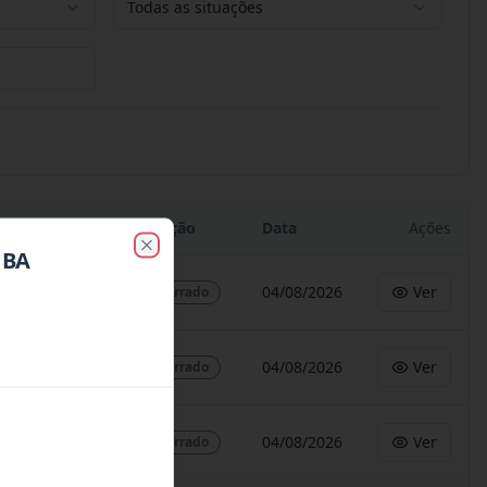
Todas as situações
Situação
Data
Ações
1BA
Close
04/08/2026
Ver
Encerrado
04/08/2026
Ver
Encerrado
04/08/2026
Ver
Encerrado