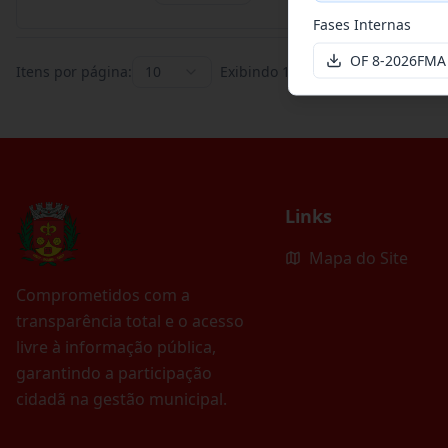
Fases Internas
OF 8-2026FMA
Itens por página:
10
Exibindo
1
–
10
de
395
registros
Links
Mapa do Site
Comprometidos com a
transparência total e o acesso
livre à informação pública,
garantindo a participação
cidadã na gestão municipal.