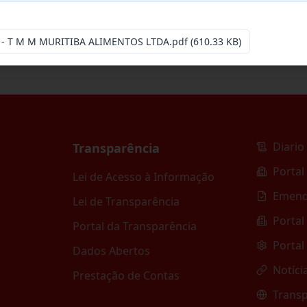
 - T M M MURITIBA ALIMENTOS LTDA.pdf
(610.33 KB)
Diario 
Transparência
Portal
Lei de Acesso à Informação
Emend
Lei de Transparência
Portal
Portal da Transparência
Portal
Dados Abertos
Notíci
Prestação de Contas
Transp