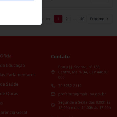
Anterior
1
2
…
40
Próximo
Oficial
Contato
 da Educação
Praça J.J. Seabra, nº 138,
Centro, Mairi/BA, CEP 44630-
as Parlamentares
000
 da Saúde
74 3632-2110
 de Obras
prefeitura@mairi.ba.gov.br
Segunda a Sexta das 8:00h às
as
12:00h e das 14:00h às 17:00h
arência Geral