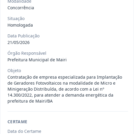
Modalidade
gêneros alimentícios, de
...
Pregão
Concorrência
Eletrônico
Situação
Data
:
15/07/2026
Ver detalhes
Situação
:
Publicada
Homologada
Data Publicação
21/05/2026
013/2026
Registro de preço para aquisição de
Órgão Responsável
insumos farmacêuticos e
...
Pregão
Prefeitura Municipal de Mairi
Eletrônico
Data
:
15/07/2026
Objeto
Ver detalhes
Situação
:
Publicada
Contratação de empresa especializada para Implantação
de Geradores Fotovoltaicos na modalidade de Micro e
Minigeração Distribuída, de acordo com a Lei nº
14.300/2022, para atender a demanda energética da
009/2026
credenciamento de pessoa
prefeitura de Mairi/BA
jurídica para prestação de
Credenciamento
serviços
...
CERTAME
Data
:
15/07/2026
Ver detalhes
Situação
:
Publicada
Data do Certame