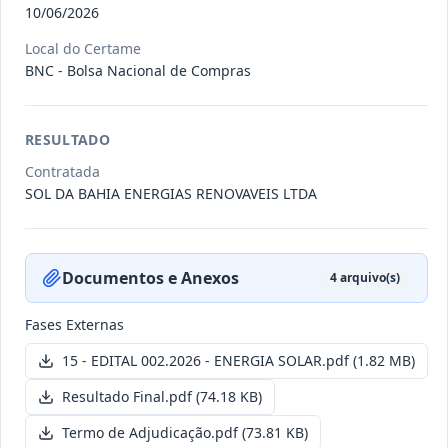
10/06/2026
Local do Certame
011/2026
Credenciamento de pessoas
BNC - Bolsa Nacional de Compras
jurídicas especializadas para a
Credenciamento
pr
...
RESULTADO
Data
:
19/06/2026
Ver detalhes
Situação
:
Publicada
Contratada
SOL DA BAHIA ENERGIAS RENOVAVEIS LTDA
007/2026
Contratação de empresa
especializada para pavimentação
Concorrência
Documentos e Anexos
4
arquivo(s)
em pa
...
Data
:
27/05/2026
Ver detalhes
Situação
:
Publicada
Fases Externas
15 - EDITAL 002.2026 - ENERGIA SOLAR.pdf
(1.82 MB)
Resultado Final.pdf
(74.18 KB)
Itens por página:
10
Exibindo
1
–
10
de
251
registros
Termo de Adjudicação.pdf
(73.81 KB)
Anterior
1
2
…
26
Próximo