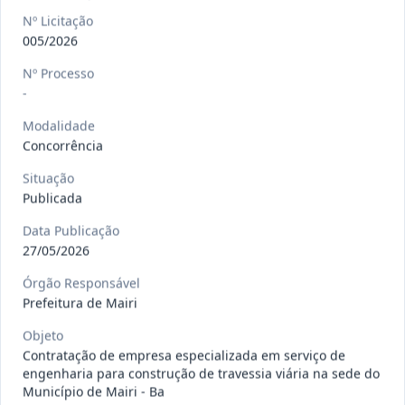
gêneros alimentícios, de
...
Pregão
Nº Licitação
Eletrônico
005/2026
Data
:
15/07/2026
Ver detalhes
Situação
:
Publicada
Nº Processo
-
Modalidade
013/2026
Registro de preço para aquisição de
Concorrência
insumos farmacêuticos e
...
Pregão
Situação
Eletrônico
Publicada
Data
:
15/07/2026
Ver detalhes
Situação
:
Publicada
Data Publicação
27/05/2026
Órgão Responsável
009/2026
credenciamento de pessoa
Prefeitura de Mairi
jurídica para prestação de
Credenciamento
Objeto
serviços
...
Contratação de empresa especializada em serviço de
Data
:
15/07/2026
engenharia para construção de travessia viária na sede do
Ver detalhes
Situação
:
Publicada
Município de Mairi - Ba