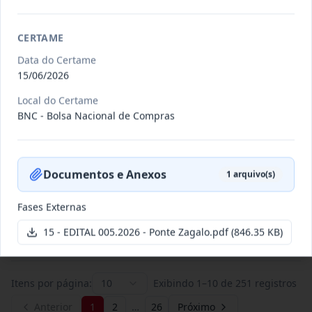
CERTAME
011/2026
Credenciamento de pessoas
jurídicas especializadas para a
Data do Certame
Credenciamento
pr
...
15/06/2026
Data
:
19/06/2026
Local do Certame
Ver detalhes
Situação
:
Publicada
BNC - Bolsa Nacional de Compras
007/2026
Contratação de empresa
Documentos e Anexos
1
arquivo(s)
especializada para pavimentação
Concorrência
em pa
...
Fases Externas
Data
:
27/05/2026
Ver detalhes
Situação
:
Publicada
15 - EDITAL 005.2026 - Ponte Zagalo.pdf
(846.35 KB)
Itens por página:
10
Exibindo
1
–
10
de
251
registros
Anterior
1
2
…
26
Próximo