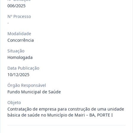
gêneros alimentícios, de
...
Pregão
006/2025
Eletrônico
Nº Processo
Data
:
15/07/2026
Ver detalhes
Situação
:
Publicada
-
Modalidade
Concorrência
013/2026
Registro de preço para aquisição de
Situação
insumos farmacêuticos e
...
Pregão
Homologada
Eletrônico
Data Publicação
Data
:
15/07/2026
Ver detalhes
Situação
:
Publicada
10/12/2025
Órgão Responsável
Fundo Municipal de Saúde
009/2026
credenciamento de pessoa
Objeto
jurídica para prestação de
Credenciamento
Contratação de empresa para construção de uma unidade
serviços
...
básica de saúde no Município de Mairi – BA, PORTE I
Data
:
15/07/2026
Ver detalhes
Situação
:
Publicada