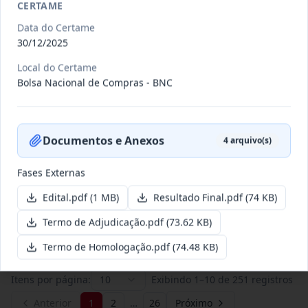
CERTAME
Data do Certame
011/2026
Credenciamento de pessoas
30/12/2025
jurídicas especializadas para a
Credenciamento
Local do Certame
pr
...
Bolsa Nacional de Compras - BNC
Data
:
19/06/2026
Ver detalhes
Situação
:
Publicada
Documentos e Anexos
4
arquivo(s)
007/2026
Contratação de empresa
Fases Externas
especializada para pavimentação
Concorrência
em pa
...
Edital.pdf
(1 MB)
Resultado Final.pdf
(74 KB)
Data
:
27/05/2026
Ver detalhes
Termo de Adjudicação.pdf
(73.62 KB)
Situação
:
Publicada
Termo de Homologação.pdf
(74.48 KB)
Itens por página:
10
Exibindo
1
–
10
de
251
registros
Anterior
1
2
…
26
Próximo