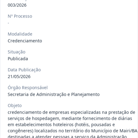
gêneros alimentícios, de
...
Pregão
003/2026
Eletrônico
Nº Processo
Data
:
15/07/2026
Ver detalhes
Situação
:
Publicada
-
Modalidade
Credenciamento
013/2026
Registro de preço para aquisição de
Situação
insumos farmacêuticos e
...
Pregão
Publicada
Eletrônico
Data Publicação
Data
:
15/07/2026
Ver detalhes
Situação
:
Publicada
21/05/2026
Órgão Responsável
Secretaria de Administração e Planejamento
009/2026
credenciamento de pessoa
Objeto
jurídica para prestação de
Credenciamento
credenciamento de empresas especializadas na prestação de
serviços
...
serviços de hospedagem, mediante fornecimento de diárias
em estabelecimentos hoteleiros (hotéis, pousadas e
Data
:
15/07/2026
Ver detalhes
Situação
:
Publicada
congêneres) localizados no território do Município de Mairi/BA
destinadas a atender pessoas a serviço da Administração