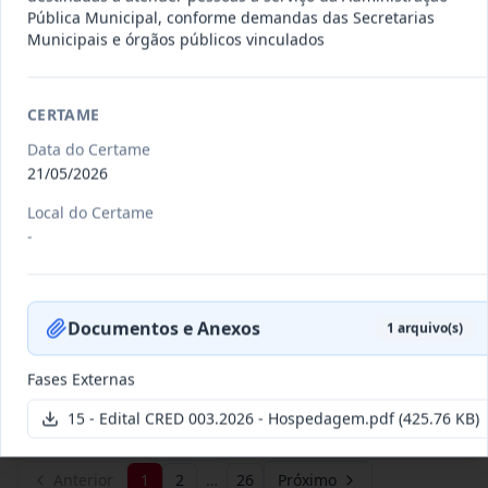
Pública Municipal, conforme demandas das Secretarias
Municipais e órgãos públicos vinculados
011/2026
Credenciamento de pessoas
jurídicas especializadas para a
Credenciamento
CERTAME
pr
...
Data do Certame
Data
:
19/06/2026
Ver detalhes
Situação
:
Publicada
21/05/2026
Local do Certame
-
007/2026
Contratação de empresa
especializada para pavimentação
Concorrência
em pa
...
Documentos e Anexos
1
arquivo(s)
Data
:
27/05/2026
Ver detalhes
Situação
:
Publicada
Fases Externas
15 - Edital CRED 003.2026 - Hospedagem.pdf
(425.76 KB)
Itens por página:
10
Exibindo
1
–
10
de
251
registros
Anterior
1
2
…
26
Próximo