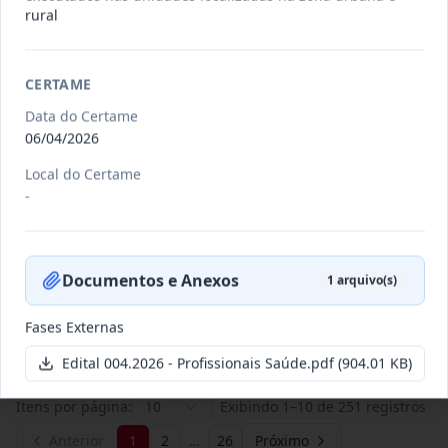
rural
011/2026
Credenciamento de pessoas
jurídicas especializadas para a
CERTAME
Credenciamento
pr
...
Data do Certame
06/04/2026
Data
:
19/06/2026
Ver detalhes
Situação
:
Publicada
Local do Certame
-
007/2026
Contratação de empresa
especializada para pavimentação
Concorrência
Documentos e Anexos
1
arquivo(s)
em pa
...
Data
:
27/05/2026
Ver detalhes
Situação
:
Publicada
Fases Externas
Edital 004.2026 - Profissionais Saúde.pdf
(904.01 KB)
Itens por página:
10
Exibindo
1
–
10
de
251
registros
Anterior
1
2
…
26
Próximo