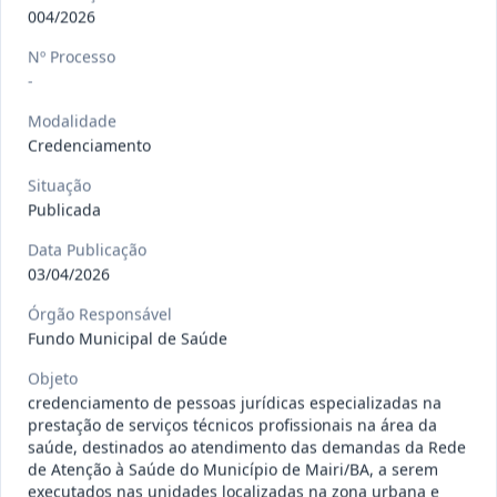
gêneros alimentícios, de
...
Pregão
004/2026
Eletrônico
Nº Processo
Data
:
15/07/2026
Ver detalhes
Situação
:
Publicada
-
Modalidade
Credenciamento
013/2026
Registro de preço para aquisição de
Situação
insumos farmacêuticos e
...
Pregão
Publicada
Eletrônico
Data Publicação
Data
:
15/07/2026
Ver detalhes
Situação
:
Publicada
03/04/2026
Órgão Responsável
Fundo Municipal de Saúde
009/2026
credenciamento de pessoa
Objeto
jurídica para prestação de
Credenciamento
credenciamento de pessoas jurídicas especializadas na
serviços
...
prestação de serviços técnicos profissionais na área da
saúde, destinados ao atendimento das demandas da Rede
Data
:
15/07/2026
Ver detalhes
Situação
:
Publicada
de Atenção à Saúde do Município de Mairi/BA, a serem
executados nas unidades localizadas na zona urbana e