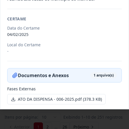
011/2026
Credenciamento de pessoas
CERTAME
jurídicas especializadas para a
Credenciamento
Data do Certame
pr
...
04/02/2025
Data
:
19/06/2026
Ver detalhes
Situação
:
Publicada
Local do Certame
-
007/2026
Contratação de empresa
especializada para pavimentação
Documentos e Anexos
1
arquivo(s)
Concorrência
em pa
...
Fases Externas
Data
:
27/05/2026
Ver detalhes
Situação
:
Publicada
ATO DA DISPENSA - 006-2025.pdf
(378.3 KB)
Itens por página:
10
Exibindo
1
–
10
de
251
registros
Anterior
1
2
…
26
Próximo