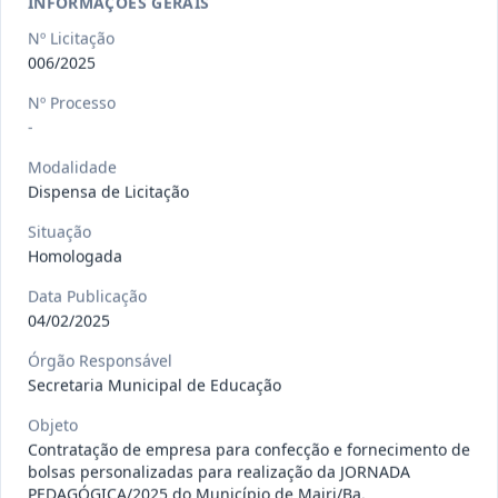
INFORMAÇÕES GERAIS
gêneros alimentícios, de
...
Pregão
Eletrônico
Nº Licitação
006/2025
Data
:
15/07/2026
Ver detalhes
Situação
:
Publicada
Nº Processo
-
Modalidade
013/2026
Registro de preço para aquisição de
Dispensa de Licitação
insumos farmacêuticos e
...
Pregão
Eletrônico
Situação
Homologada
Data
:
15/07/2026
Ver detalhes
Situação
:
Publicada
Data Publicação
04/02/2025
Órgão Responsável
009/2026
credenciamento de pessoa
Secretaria Municipal de Educação
jurídica para prestação de
Credenciamento
serviços
...
Objeto
Contratação de empresa para confecção e fornecimento de
Data
:
15/07/2026
Ver detalhes
Situação
:
Publicada
bolsas personalizadas para realização da JORNADA
PEDAGÓGICA/2025 do Município de Mairi/Ba.