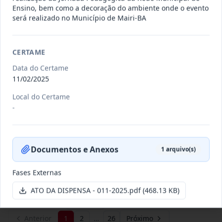
Ensino, bem como a decoração do ambiente onde o evento
será realizado no Município de Mairi-BA
011/2026
Credenciamento de pessoas
jurídicas especializadas para a
Credenciamento
CERTAME
pr
...
Data do Certame
Data
:
19/06/2026
Ver detalhes
Situação
:
Publicada
11/02/2025
Local do Certame
-
007/2026
Contratação de empresa
especializada para pavimentação
Concorrência
em pa
...
Documentos e Anexos
1
arquivo(s)
Data
:
27/05/2026
Ver detalhes
Situação
:
Publicada
Fases Externas
ATO DA DISPENSA - 011-2025.pdf
(468.13 KB)
Itens por página:
10
Exibindo
1
–
10
de
251
registros
Anterior
1
2
…
26
Próximo