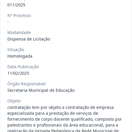
gêneros alimentícios, de
...
Pregão
011/2025
Eletrônico
Nº Processo
Data
:
15/07/2026
Ver detalhes
Situação
:
Publicada
-
Modalidade
Dispensa de Licitação
013/2026
Registro de preço para aquisição de
Situação
insumos farmacêuticos e
...
Pregão
Homologada
Eletrônico
Data Publicação
Data
:
15/07/2026
Ver detalhes
Situação
:
Publicada
11/02/2025
Órgão Responsável
Secretaria Municipal de Educação
009/2026
credenciamento de pessoa
Objeto
jurídica para prestação de
Credenciamento
contratação tem por objeto a contratação de empresa
serviços
...
especializada para a prestação de serviços de
fornecimento de corpo docente qualificado, composto por
Data
:
15/07/2026
Ver detalhes
Situação
:
Publicada
palestrantes e profissionais da área educacional, para a
realização da Jornada Pedagógica da Rede Municipal de