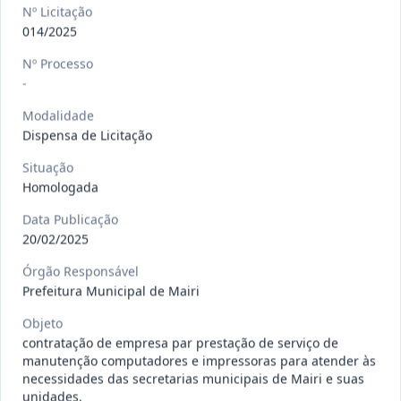
gêneros alimentícios, de
...
Pregão
Nº Licitação
Eletrônico
014/2025
Data
:
15/07/2026
Ver detalhes
Situação
:
Publicada
Nº Processo
-
Modalidade
Dispensa de Licitação
013/2026
Registro de preço para aquisição de
insumos farmacêuticos e
...
Pregão
Situação
Eletrônico
Homologada
Data
:
15/07/2026
Ver detalhes
Situação
:
Publicada
Data Publicação
20/02/2025
Órgão Responsável
Prefeitura Municipal de Mairi
009/2026
credenciamento de pessoa
jurídica para prestação de
Credenciamento
Objeto
serviços
...
contratação de empresa par prestação de serviço de
manutenção computadores e impressoras para atender às
Data
:
15/07/2026
Ver detalhes
Situação
:
Publicada
necessidades das secretarias municipais de Mairi e suas
unidades.