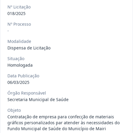
gêneros alimentícios, de
...
Pregão
Nº Licitação
Eletrônico
018/2025
Data
:
15/07/2026
Ver detalhes
Situação
:
Publicada
Nº Processo
-
Modalidade
013/2026
Registro de preço para aquisição de
Dispensa de Licitação
insumos farmacêuticos e
...
Pregão
Situação
Eletrônico
Homologada
Data
:
15/07/2026
Ver detalhes
Situação
:
Publicada
Data Publicação
06/03/2025
Órgão Responsável
009/2026
credenciamento de pessoa
Secretaria Municipal de Saúde
jurídica para prestação de
Credenciamento
Objeto
serviços
...
Contratação de empresa para confecção de materiais
Data
:
15/07/2026
gráficos personalizados par atender às necessidades do
Ver detalhes
Situação
:
Publicada
Fundo Municipal de Saúde do Município de Mairi