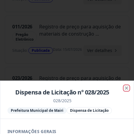
011/2026
Registro de preço para aquisição de
materiais de construção
...
Pregão
Eletrônico
Data
:
15/07/2026
Ver detalhes
Situação
:
Publicada
023/2026
Registro de preço para aquisição de
materiais elétricos para
...
Pregão
Dispensa de Licitação nº 028/2025
Eletrônico
Clo
028/2025
Data
:
15/07/2026
Ver detalhes
Situação
:
Publicada
Prefeitura Municipal de Mairi
Dispensa de Licitação
016/2026
Registro de preço para aquisição de
INFORMAÇÕES GERAIS