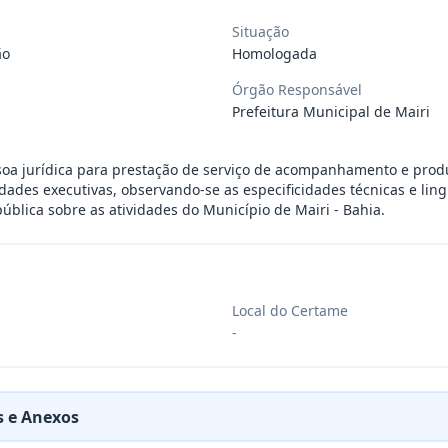
ra aquisição de materiais de construção
Situação
...
ão
Homologada
Órgão Responsável
ra aquisição de materiais elétricos para
...
Prefeitura Municipal de Mairi
oa jurídica para prestação de serviço de acompanhamento e produ
ra aquisição de gêneros alimentícios, de
...
idades executivas, observando-se as especificidades técnicas e li
pública sobre as atividades do Município de Mairi - Bahia.
ara aquisição de insumos farmacêuticos e
...
Local do Certame
ssoa jurídica para prestação de serviços
...
-
ssoas jurídicas especializadas para a pr
...
 e Anexos