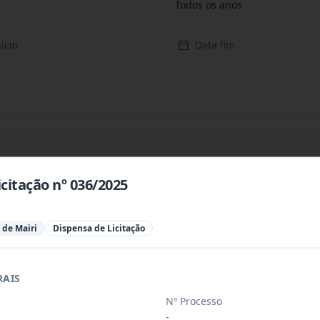
Todos os anos
ício
Data fim
citação nº 036/2025
ra aquisição de materiais de expediente,
...
 de Mairi
Dispensa de Licitação
ssoa jurídica para prestação de serviços
...
RAIS
iloeiros oficiais, regularmente matricul
...
Nº Processo
-