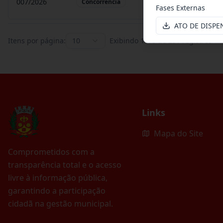
007/2026
Contratação de empr
Concorrência
Fases Externas
ATO DE DISPEN
Itens por página:
10
Exibindo
1
–
10
de
251
registros
Links
Mapa do Site
Comprometidos com a
transparência total e o acesso
livre à informação pública,
garantindo a participação
cidadã na gestão municipal.