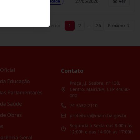
27/05/2026
Ver
Publicada
Anterior
1
2
…
26
Próximo
Oficial
Contato
 da Educação
Praça J.J. Seabra, nº 138,
Centro, Mairi/BA, CEP 44630-
as Parlamentares
000
 da Saúde
74 3632-2110
 de Obras
prefeitura@mairi.ba.gov.br
Segunda a Sexta das 8:00h às
as
12:00h e das 14:00h às 17:00h
arência Geral