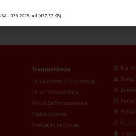
esa especializada para pavimentação em pa
...
SA - 036-2025.pdf
(437.37 KB)
Diario 
Transparência
Portal
Lei de Acesso à Informação
Emend
Lei de Transparência
Portal
Portal da Transparência
Portal
Dados Abertos
Notíci
Prestação de Contas
Transp