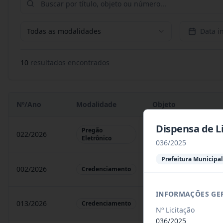
Todas as modalidades
Data in
10
resultado
s
encontrado
s
Nº/Ano
Modalidade
Objeto
Dispensa de Li
Pregão
022/2026
Registro de preço pa
Eletrônico
036/2025
Prefeitura Municipal
002/2026
Credenciamento de pe
Credenciamento
INFORMAÇÕES GE
013/2026
credenciamento de le
Credenciamento
Nº Licitação
036/2025