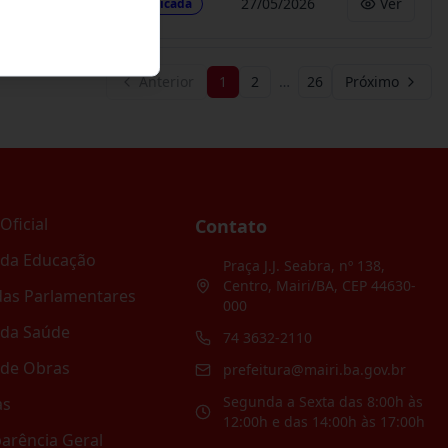
27/05/2026
Ver
Publicada
Anterior
1
2
…
26
Próximo
Oficial
Contato
 da Educação
Praça J.J. Seabra, nº 138,
Centro, Mairi/BA, CEP 44630-
as Parlamentares
000
 da Saúde
74 3632-2110
 de Obras
prefeitura@mairi.ba.gov.br
Segunda a Sexta das 8:00h às
as
12:00h e das 14:00h às 17:00h
arência Geral