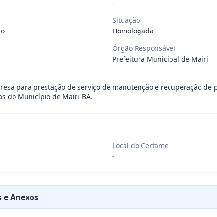
-
ra aquisição de materiais de construção
...
Situação
ão
Homologada
Órgão Responsável
ra aquisição de materiais elétricos para
...
Prefeitura Municipal de Mairi
ra aquisição de gêneros alimentícios, de
...
resa para prestação de serviço de manutenção e recuperação de 
as do Município de Mairi-BA.
ara aquisição de insumos farmacêuticos e
...
Local do Certame
ssoa jurídica para prestação de serviços
...
-
ssoas jurídicas especializadas para a pr
...
 e Anexos