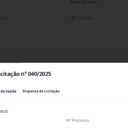
Todos os anos
ício
Data fim
citação nº 040/2025
ra aquisição de materiais de expediente,
...
l de Saúde
Dispensa de Licitação
ssoa jurídica para prestação de serviços
...
RAIS
iloeiros oficiais, regularmente matricul
...
Nº Processo
-