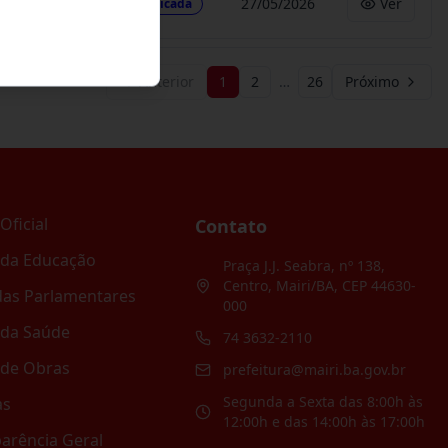
27/05/2026
Ver
Publicada
Anterior
1
2
…
26
Próximo
Oficial
Contato
 da Educação
Praça J.J. Seabra, nº 138,
Centro, Mairi/BA, CEP 44630-
as Parlamentares
000
 da Saúde
74 3632-2110
 de Obras
prefeitura@mairi.ba.gov.br
Segunda a Sexta das 8:00h às
as
12:00h e das 14:00h às 17:00h
arência Geral