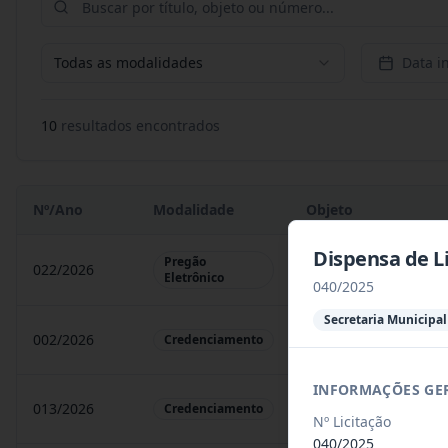
Todas as modalidades
Data in
10
resultado
s
encontrado
s
Nº/Ano
Modalidade
Objeto
Dispensa de Li
Pregão
022/2026
Registro de preço pa
Eletrônico
040/2025
Secretaria Municipa
002/2026
Credenciamento de pe
Credenciamento
INFORMAÇÕES GE
013/2026
credenciamento de le
Credenciamento
Nº Licitação
040/2025