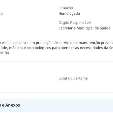
ra aquisição de materiais de construção
Situação
...
ão
Homologada
Órgão Responsável
ra aquisição de materiais elétricos para
...
Secretaria Municipal de Saúde
esa especialista em prestação de serviços de manutenção preventi
ra aquisição de gêneros alimentícios, de
...
úde, médicos e odontológicos para atender as necessidades da Se
ri-Ba
ara aquisição de insumos farmacêuticos e
...
Local do Certame
ssoa jurídica para prestação de serviços
...
-
ssoas jurídicas especializadas para a pr
...
 e Anexos