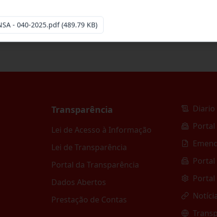
esa especializada para pavimentação em pa
...
SA - 040-2025.pdf
(489.79 KB)
Diario 
Transparência
Portal
Lei de Acesso à Informação
Emend
Lei de Transparência
Portal
Portal da Transparência
Portal
Dados Abertos
Notíci
Prestação de Contas
Transp