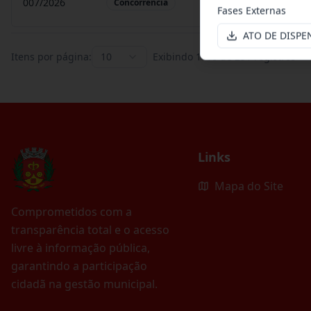
007/2026
Contratação de empr
Concorrência
Fases Externas
ATO DE DISPEN
Itens por página:
10
Exibindo
1
–
10
de
251
registros
Links
Mapa do Site
Comprometidos com a
transparência total e o acesso
livre à informação pública,
garantindo a participação
cidadã na gestão municipal.