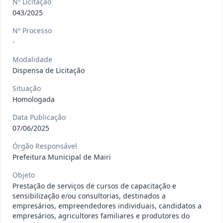
Nº Licitação
gêneros alimentícios, de
...
Pregão
043/2025
Eletrônico
Nº Processo
Data
:
15/07/2026
Ver detalhes
Situação
:
Publicada
-
Modalidade
Dispensa de Licitação
013/2026
Registro de preço para aquisição de
Situação
insumos farmacêuticos e
...
Pregão
Homologada
Eletrônico
Data
:
15/07/2026
Data Publicação
Ver detalhes
Situação
:
Publicada
07/06/2025
Órgão Responsável
Prefeitura Municipal de Mairi
009/2026
credenciamento de pessoa
Objeto
jurídica para prestação de
Credenciamento
Prestação de serviços de cursos de capacitação e
serviços
...
sensibilização e/ou consultorias, destinados a
Data
:
15/07/2026
empresários, empreendedores individuais, candidatos a
Ver detalhes
Situação
:
Publicada
empresários, agricultores familiares e produtores do