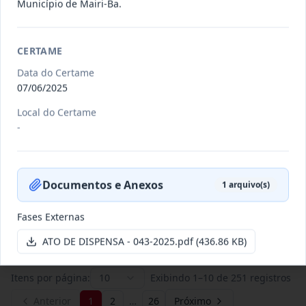
Município de Mairi-Ba.
011/2026
Credenciamento de pessoas
CERTAME
jurídicas especializadas para a
Credenciamento
pr
...
Data do Certame
07/06/2025
Data
:
19/06/2026
Ver detalhes
Situação
:
Publicada
Local do Certame
-
007/2026
Contratação de empresa
especializada para pavimentação
Concorrência
Documentos e Anexos
1
arquivo(s)
em pa
...
Fases Externas
Data
:
27/05/2026
Ver detalhes
Situação
:
Publicada
ATO DE DISPENSA - 043-2025.pdf
(436.86 KB)
Itens por página:
10
Exibindo
1
–
10
de
251
registros
Anterior
1
2
…
26
Próximo