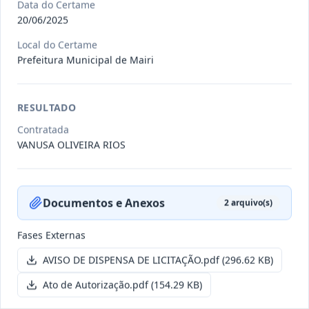
Data do Certame
20/06/2025
011/2026
Credenciamento de pessoas
Local do Certame
jurídicas especializadas para a
Prefeitura Municipal de Mairi
Credenciamento
pr
...
Data
:
19/06/2026
Ver detalhes
Situação
:
Publicada
RESULTADO
Contratada
VANUSA OLIVEIRA RIOS
007/2026
Contratação de empresa
especializada para pavimentação
Concorrência
em pa
...
Documentos e Anexos
2
arquivo(s)
Data
:
27/05/2026
Ver detalhes
Situação
:
Publicada
Fases Externas
AVISO DE DISPENSA DE LICITAÇÃO.pdf
(296.62 KB)
Itens por página:
10
Exibindo
1
–
10
de
251
registros
Ato de Autorização.pdf
(154.29 KB)
Anterior
1
2
…
26
Próximo