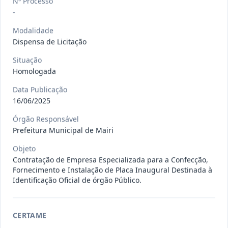
Nº Processo
gêneros alimentícios, de
...
Pregão
-
Eletrônico
Modalidade
Data
:
15/07/2026
Ver detalhes
Situação
:
Publicada
Dispensa de Licitação
Situação
Homologada
013/2026
Registro de preço para aquisição de
Data Publicação
insumos farmacêuticos e
...
Pregão
16/06/2025
Eletrônico
Órgão Responsável
Data
:
15/07/2026
Ver detalhes
Situação
:
Publicada
Prefeitura Municipal de Mairi
Objeto
Contratação de Empresa Especializada para a Confecção,
009/2026
credenciamento de pessoa
Fornecimento e Instalação de Placa Inaugural Destinada à
jurídica para prestação de
Identificação Oficial de órgão Público.
Credenciamento
serviços
...
Data
:
15/07/2026
Ver detalhes
Situação
:
Publicada
CERTAME