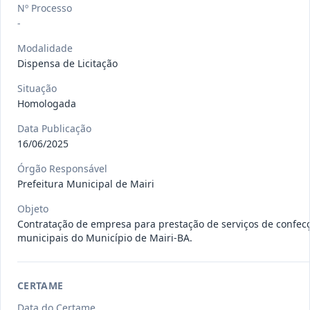
gêneros alimentícios, de
...
Nº Processo
Pregão
Eletrônico
-
Data
:
15/07/2026
Ver detalhes
Situação
:
Publicada
Modalidade
Dispensa de Licitação
Situação
Homologada
013/2026
Registro de preço para aquisição de
insumos farmacêuticos e
...
Pregão
Data Publicação
Eletrônico
16/06/2025
Data
:
15/07/2026
Ver detalhes
Situação
:
Publicada
Órgão Responsável
Prefeitura Municipal de Mairi
Objeto
Contratação de empresa para prestação de serviços de confecç
009/2026
credenciamento de pessoa
municipais do Município de Mairi-BA.
jurídica para prestação de
Credenciamento
serviços
...
CERTAME
Data
:
15/07/2026
Ver detalhes
Situação
:
Publicada
Data do Certame