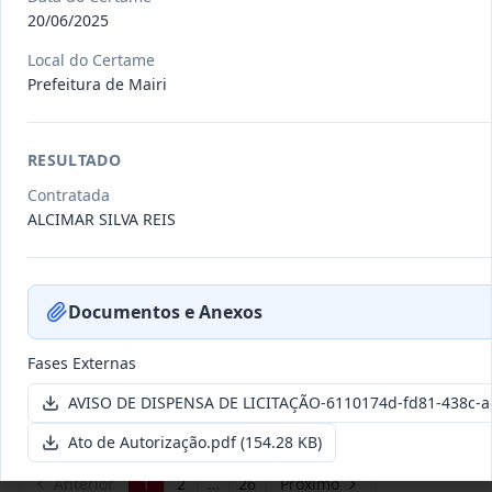
20/06/2025
Local do Certame
011/2026
Credenciamento de pessoas
Prefeitura de Mairi
jurídicas especializadas para a
Credenciamento
pr
...
Data
:
19/06/2026
Ver detalhes
RESULTADO
Situação
:
Publicada
Contratada
ALCIMAR SILVA REIS
007/2026
Contratação de empresa
especializada para pavimentação
Concorrência
Documentos e Anexos
em pa
...
Data
:
27/05/2026
Ver detalhes
Situação
:
Publicada
Fases Externas
AVISO DE DISPENSA DE LICITAÇÃO-6110174d-fd81-438c-a
Ato de Autorização.pdf
(154.28 KB)
Itens por página:
10
Exibindo
1
–
10
de
251
registros
Anterior
1
2
…
26
Próximo