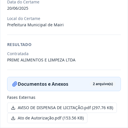
Data do Certame
20/06/2025
011/2026
Credenciamento de pessoas
Local do Certame
jurídicas especializadas para a
Prefeitura Municipal de Mairi
Credenciamento
pr
...
Data
:
19/06/2026
Ver detalhes
Situação
:
Publicada
RESULTADO
Contratada
PRIME ALIMENTOS E LIMPEZA LTDA
007/2026
Contratação de empresa
especializada para pavimentação
Concorrência
em pa
...
Documentos e Anexos
2
arquivo(s)
Data
:
27/05/2026
Ver detalhes
Situação
:
Publicada
Fases Externas
AVISO DE DISPENSA DE LICITAÇÃO.pdf
(297.76 KB)
Itens por página:
10
Exibindo
1
–
10
de
251
registros
Ato de Autorização.pdf
(153.56 KB)
Anterior
1
2
…
26
Próximo