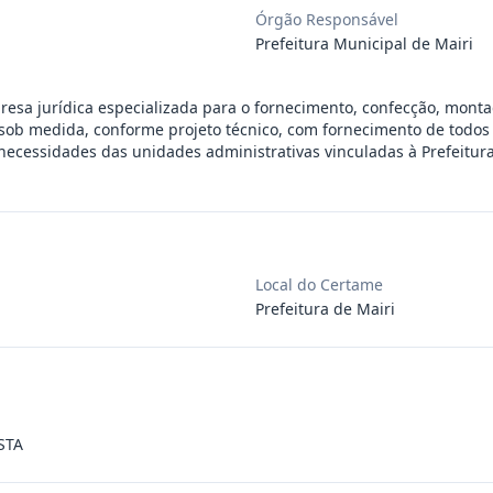
Órgão Responsável
ra aquisição de materiais de construção
...
Prefeitura Municipal de Mairi
esa jurídica especializada para o fornecimento, confecção, mont
ra aquisição de materiais elétricos para
...
sob medida, conforme projeto técnico, com fornecimento de todos 
necessidades das unidades administrativas vinculadas à Prefeitur
ra aquisição de gêneros alimentícios, de
...
ara aquisição de insumos farmacêuticos e
...
Local do Certame
Prefeitura de Mairi
ssoa jurídica para prestação de serviços
...
ssoas jurídicas especializadas para a pr
...
STA