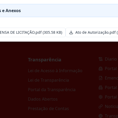
esa especializada para pavimentação em pa
...
 e Anexos
ENSA DE LICITAÇÃO.pdf
(305.58 KB)
Ato de Autorização.pdf
(
Diario 
Transparência
Portal
Lei de Acesso à Informação
Emend
Lei de Transparência
Portal
Portal da Transparência
Portal
Dados Abertos
Notíci
Prestação de Contas
Transp