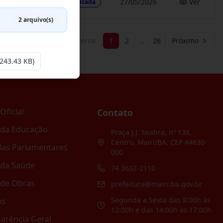
27/05/2026
Ver
Publicada
2
arquivo(s)
Anterior
1
2
…
26
Próximo
243.43 KB)
Oficial
Contato
 da Educação
Praça J.J. Seabra, nº 138,
Centro, Mairi/BA, CEP 44630-
as Parlamentares
000
 da Saúde
74 3632-2110
 de Obras
prefeitura@mairi.ba.gov.br
Segunda a Sexta das 8:00h às
as
12:00h e das 14:00h às 17:00h
arência Geral