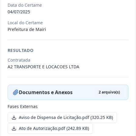
Data do Certame
04/07/2025
011/2026
Credenciamento de pessoas
Local do Certame
jurídicas especializadas para a
Credenciamento
Prefeitura de Mairi
pr
...
Data
:
19/06/2026
Ver detalhes
Situação
:
Publicada
RESULTADO
Contratada
A2 TRANSPORTE E LOCACOES LTDA
007/2026
Contratação de empresa
especializada para pavimentação
Concorrência
em pa
...
Documentos e Anexos
2
arquivo(s)
Data
:
27/05/2026
Ver detalhes
Situação
:
Publicada
Fases Externas
Aviso de Dispensa de Licitação.pdf
(320.25 KB)
Itens por página:
10
Exibindo
1
–
10
de
251
registros
Ato de Autorização.pdf
(242.89 KB)
Anterior
1
2
…
26
Próximo