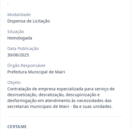
gêneros alimentícios, de
...
Pregão
-
Eletrônico
Modalidade
Data
:
15/07/2026
Ver detalhes
Situação
:
Publicada
Dispensa de Licitação
Situação
Homologada
013/2026
Registro de preço para aquisição de
Data Publicação
insumos farmacêuticos e
...
Pregão
30/06/2025
Eletrônico
Órgão Responsável
Data
:
15/07/2026
Ver detalhes
Situação
:
Publicada
Prefeitura Municipal de Mairi
Objeto
Contratação de empresa especializada para serviço de
desinsetização, desratização, descupinização e
009/2026
credenciamento de pessoa
desformigação em atendimento às necessidades das
jurídica para prestação de
Credenciamento
secretarias municipais de Mairi - Ba e suas unidades.
serviços
...
Data
:
15/07/2026
Ver detalhes
Situação
:
Publicada
CERTAME