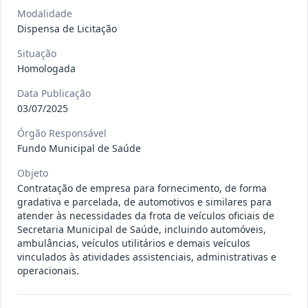
gêneros alimentícios, de
...
Pregão
Modalidade
Eletrônico
Dispensa de Licitação
Data
:
15/07/2026
Ver detalhes
Situação
:
Publicada
Situação
Homologada
Data Publicação
013/2026
Registro de preço para aquisição de
03/07/2025
insumos farmacêuticos e
...
Pregão
Órgão Responsável
Eletrônico
Fundo Municipal de Saúde
Data
:
15/07/2026
Ver detalhes
Situação
:
Publicada
Objeto
Contratação de empresa para fornecimento, de forma
gradativa e parcelada, de automotivos e similares para
atender às necessidades da frota de veículos oficiais de
009/2026
credenciamento de pessoa
Secretaria Municipal de Saúde, incluindo automóveis,
jurídica para prestação de
ambulâncias, veículos utilitários e demais veículos
Credenciamento
vinculados às atividades assistenciais, administrativas e
serviços
...
operacionais.
Data
:
15/07/2026
Ver detalhes
Situação
:
Publicada