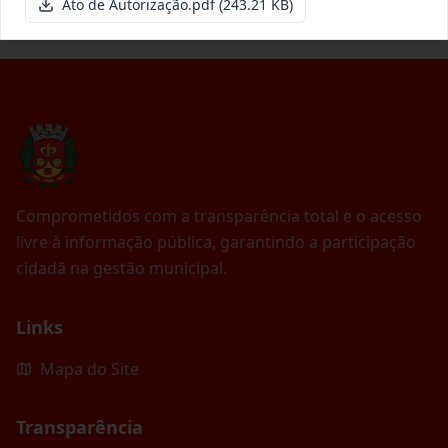
Ato de Autorização.pdf
(243.21 KB)
Comprometidos com a transparência total e o acesso
livre à informação pública, garantindo a participação
cidadã na gestão municipal.
Links
Mapa do Site
Transparência