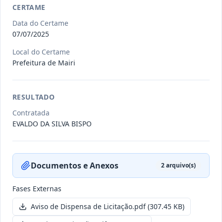
CERTAME
Data do Certame
011/2026
Credenciamento de pessoas
07/07/2025
jurídicas especializadas para a
Credenciamento
Local do Certame
pr
...
Prefeitura de Mairi
Data
:
19/06/2026
Ver detalhes
Situação
:
Publicada
RESULTADO
Contratada
007/2026
Contratação de empresa
EVALDO DA SILVA BISPO
especializada para pavimentação
Concorrência
em pa
...
Data
:
27/05/2026
Ver detalhes
Situação
:
Publicada
Documentos e Anexos
2
arquivo(s)
Fases Externas
Itens por página:
10
Exibindo
1
–
10
de
251
registros
Aviso de Dispensa de Licitação.pdf
(307.45 KB)
Anterior
1
2
…
26
Próximo