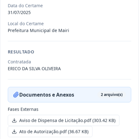
Data do Certame
31/07/2025
011/2026
Credenciamento de pessoas
Local do Certame
jurídicas especializadas para a
Credenciamento
Prefeitura Municipal de Mairi
pr
...
Data
:
19/06/2026
Ver detalhes
Situação
:
Publicada
RESULTADO
Contratada
ERICO DA SILVA OLIVEIRA
007/2026
Contratação de empresa
especializada para pavimentação
Concorrência
em pa
...
Documentos e Anexos
2
arquivo(s)
Data
:
27/05/2026
Ver detalhes
Situação
:
Publicada
Fases Externas
Aviso de Dispensa de Licitação.pdf
(303.42 KB)
Itens por página:
10
Exibindo
1
–
10
de
251
registros
Ato de Autorização.pdf
(36.67 KB)
Anterior
1
2
…
26
Próximo