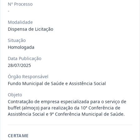
gêneros alimentícios, de
...
Nº Processo
Pregão
Eletrônico
-
Data
:
15/07/2026
Ver detalhes
Situação
:
Publicada
Modalidade
Dispensa de Licitação
Situação
Homologada
013/2026
Registro de preço para aquisição de
insumos farmacêuticos e
...
Pregão
Data Publicação
Eletrônico
28/07/2025
Data
:
15/07/2026
Ver detalhes
Situação
:
Publicada
Órgão Responsável
Fundo Municipal de Saúde e Assistência Social
Objeto
Contratação de empresa especializada para o serviço de
009/2026
credenciamento de pessoa
buffet (almoço) para realização da 10ª Conferência de
jurídica para prestação de
Credenciamento
Assistência Social e 9ª Conferência Municipal de Saúde.
serviços
...
Data
:
15/07/2026
Ver detalhes
Situação
:
Publicada
CERTAME