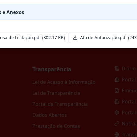
esa especializada para pavimentação em pa
...
 e Anexos
nsa de Licitação.pdf
(302.17 KB)
Ato de Autorização.pdf
(243
Diario 
Transparência
Portal
Lei de Acesso à Informação
Emend
Lei de Transparência
Portal
Portal da Transparência
Portal
Dados Abertos
Notíci
Prestação de Contas
Transp