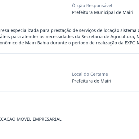
Órgão Responsável
ra aquisição de materiais de construção
...
Prefeitura Municipal de Mairi
esa especializada para prestação de serviços de locação sistema 
ra aquisição de materiais elétricos para
...
teis para atender as necessidades da Secretaria de Agricultura,
onômico de Mairi Bahia durante o período de realização da EXPO 
ra aquisição de gêneros alimentícios, de
...
Local do Certame
ara aquisição de insumos farmacêuticos e
...
Prefeitura de Mairi
ssoa jurídica para prestação de serviços
...
ssoas jurídicas especializadas para a pr
...
ICACAO MOVEL EMPRESARIAL