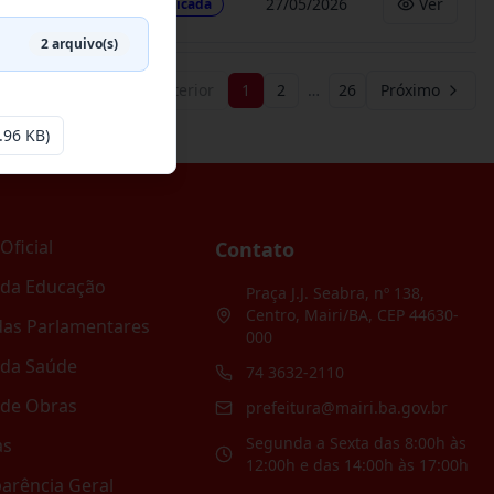
27/05/2026
Ver
Publicada
2
arquivo(s)
Anterior
1
2
…
26
Próximo
.96 KB)
Oficial
Contato
 da Educação
Praça J.J. Seabra, nº 138,
Centro, Mairi/BA, CEP 44630-
as Parlamentares
000
 da Saúde
74 3632-2110
 de Obras
prefeitura@mairi.ba.gov.br
Segunda a Sexta das 8:00h às
as
12:00h e das 14:00h às 17:00h
arência Geral