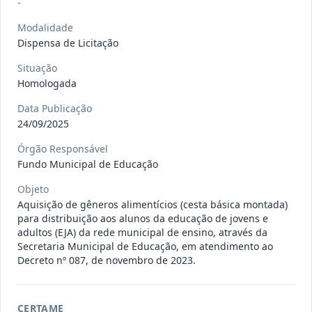
-
gêneros alimentícios, de
...
Pregão
Eletrônico
Modalidade
Dispensa de Licitação
Data
:
15/07/2026
Ver detalhes
Situação
:
Publicada
Situação
Homologada
Data Publicação
013/2026
Registro de preço para aquisição de
24/09/2025
insumos farmacêuticos e
...
Pregão
Eletrônico
Órgão Responsável
Data
:
15/07/2026
Fundo Municipal de Educação
Ver detalhes
Situação
:
Publicada
Objeto
Aquisição de gêneros alimentícios (cesta básica montada)
para distribuição aos alunos da educação de jovens e
009/2026
credenciamento de pessoa
adultos (EJA) da rede municipal de ensino, através da
jurídica para prestação de
Secretaria Municipal de Educação, em atendimento ao
Credenciamento
Decreto nº 087, de novembro de 2023.
serviços
...
Data
:
15/07/2026
Ver detalhes
Situação
:
Publicada
CERTAME