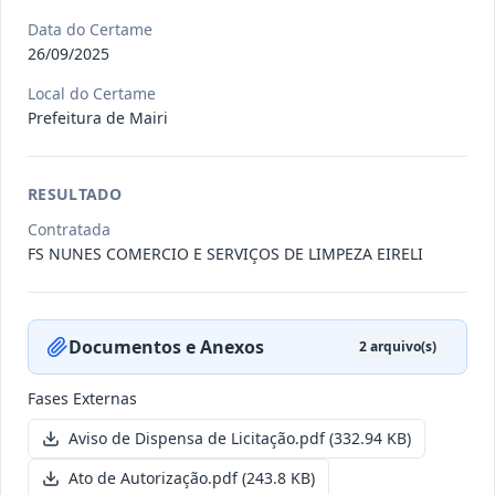
Data do Certame
26/09/2025
011/2026
Credenciamento de pessoas
jurídicas especializadas para a
Local do Certame
Credenciamento
pr
...
Prefeitura de Mairi
Data
:
19/06/2026
Ver detalhes
Situação
:
Publicada
RESULTADO
Contratada
FS NUNES COMERCIO E SERVIÇOS DE LIMPEZA EIRELI
007/2026
Contratação de empresa
especializada para pavimentação
Concorrência
em pa
...
Documentos e Anexos
2
arquivo(s)
Data
:
27/05/2026
Ver detalhes
Situação
:
Publicada
Fases Externas
Aviso de Dispensa de Licitação.pdf
(332.94 KB)
Itens por página:
10
Exibindo
1
–
10
de
251
registros
Ato de Autorização.pdf
(243.8 KB)
Anterior
1
2
…
26
Próximo