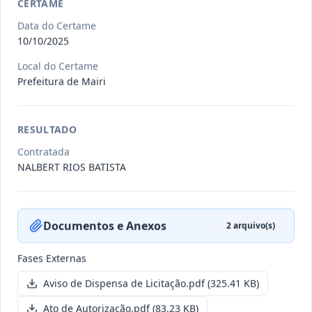
CERTAME
Data do Certame
011/2026
Credenciamento de pessoas
10/10/2025
jurídicas especializadas para a
Credenciamento
Local do Certame
pr
...
Prefeitura de Mairi
Data
:
19/06/2026
Ver detalhes
Situação
:
Publicada
RESULTADO
Contratada
007/2026
Contratação de empresa
NALBERT RIOS BATISTA
especializada para pavimentação
Concorrência
em pa
...
Data
:
27/05/2026
Documentos e Anexos
Ver detalhes
Situação
:
Publicada
2
arquivo(s)
Fases Externas
Itens por página:
Aviso de Dispensa de Licitação.pdf
10
Exibindo
1
–
(325.41 KB)
10
de
251
registros
Anterior
1
2
…
26
Próximo
Ato de Autorização.pdf
(83.23 KB)