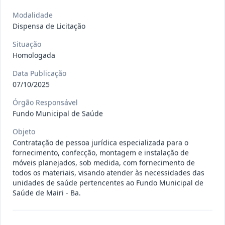
gêneros alimentícios, de
...
Pregão
Eletrônico
Modalidade
Dispensa de Licitação
Data
:
15/07/2026
Ver detalhes
Situação
:
Publicada
Situação
Homologada
Data Publicação
013/2026
Registro de preço para aquisição de
07/10/2025
insumos farmacêuticos e
...
Pregão
Eletrônico
Órgão Responsável
Fundo Municipal de Saúde
Data
:
15/07/2026
Ver detalhes
Situação
:
Publicada
Objeto
Contratação de pessoa jurídica especializada para o
fornecimento, confecção, montagem e instalação de
móveis planejados, sob medida, com fornecimento de
009/2026
credenciamento de pessoa
todos os materiais, visando atender às necessidades das
jurídica para prestação de
Credenciamento
unidades de saúde pertencentes ao Fundo Municipal de
serviços
...
Saúde de Mairi - Ba.
Data
:
15/07/2026
Ver detalhes
Situação
:
Publicada