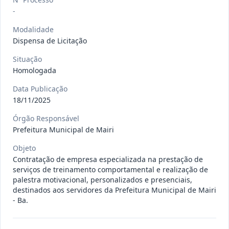
gêneros alimentícios, de
...
Pregão
-
Eletrônico
Modalidade
Data
:
15/07/2026
Ver detalhes
Situação
:
Publicada
Dispensa de Licitação
Situação
Homologada
013/2026
Registro de preço para aquisição de
Data Publicação
insumos farmacêuticos e
...
Pregão
18/11/2025
Eletrônico
Órgão Responsável
Data
:
15/07/2026
Ver detalhes
Situação
:
Publicada
Prefeitura Municipal de Mairi
Objeto
Contratação de empresa especializada na prestação de
009/2026
credenciamento de pessoa
serviços de treinamento comportamental e realização de
palestra motivacional, personalizados e presenciais,
jurídica para prestação de
Credenciamento
destinados aos servidores da Prefeitura Municipal de Mairi
serviços
...
- Ba.
Data
:
15/07/2026
Ver detalhes
Situação
:
Publicada