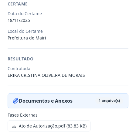
CERTAME
Data do Certame
011/2026
Credenciamento de pessoas
18/11/2025
jurídicas especializadas para a
Credenciamento
Local do Certame
pr
...
Prefeitura de Mairi
Data
:
19/06/2026
Ver detalhes
Situação
:
Publicada
RESULTADO
Contratada
007/2026
Contratação de empresa
ERIKA CRISTINA OLIVEIRA DE MORAIS
especializada para pavimentação
Concorrência
em pa
...
Data
:
27/05/2026
Ver detalhes
Situação
:
Publicada
Documentos e Anexos
1
arquivo(s)
Fases Externas
Itens por página:
10
Exibindo
1
–
10
de
251
registros
Ato de Autorização.pdf
(83.83 KB)
Anterior
1
2
…
26
Próximo