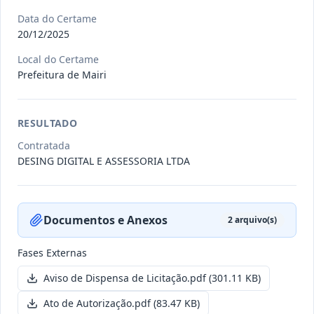
Data do Certame
20/12/2025
011/2026
Credenciamento de pessoas
jurídicas especializadas para a
Local do Certame
Credenciamento
pr
...
Prefeitura de Mairi
Data
:
19/06/2026
Ver detalhes
Situação
:
Publicada
RESULTADO
Contratada
DESING DIGITAL E ASSESSORIA LTDA
007/2026
Contratação de empresa
especializada para pavimentação
Concorrência
em pa
...
Documentos e Anexos
2
arquivo(s)
Data
:
27/05/2026
Ver detalhes
Situação
:
Publicada
Fases Externas
Aviso de Dispensa de Licitação.pdf
(301.11 KB)
Itens por página:
10
Exibindo
1
–
10
de
251
registros
Ato de Autorização.pdf
(83.47 KB)
Anterior
1
2
…
26
Próximo