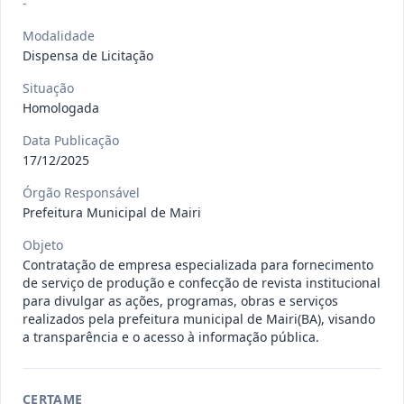
-
gêneros alimentícios, de
...
Pregão
Eletrônico
Modalidade
Dispensa de Licitação
Data
:
15/07/2026
Ver detalhes
Situação
:
Publicada
Situação
Homologada
Data Publicação
013/2026
Registro de preço para aquisição de
17/12/2025
insumos farmacêuticos e
...
Pregão
Eletrônico
Órgão Responsável
Data
:
15/07/2026
Prefeitura Municipal de Mairi
Ver detalhes
Situação
:
Publicada
Objeto
Contratação de empresa especializada para fornecimento
de serviço de produção e confecção de revista institucional
009/2026
credenciamento de pessoa
para divulgar as ações, programas, obras e serviços
jurídica para prestação de
realizados pela prefeitura municipal de Mairi(BA), visando
Credenciamento
a transparência e o acesso à informação pública.
serviços
...
Data
:
15/07/2026
Ver detalhes
Situação
:
Publicada
CERTAME