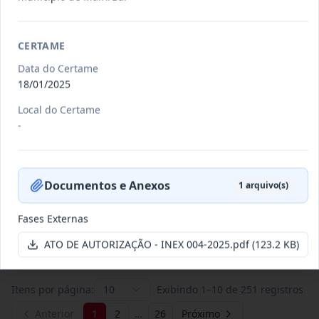
011/2026
Credenciamento de pessoas
CERTAME
jurídicas especializadas para a
Credenciamento
Data do Certame
pr
...
18/01/2025
Data
:
19/06/2026
Ver detalhes
Situação
:
Publicada
Local do Certame
-
007/2026
Contratação de empresa
Documentos e Anexos
especializada para pavimentação
1
arquivo(s)
Concorrência
em pa
...
Fases Externas
Data
:
27/05/2026
Ver detalhes
Situação
:
Publicada
ATO DE AUTORIZAÇÃO - INEX 004-2025.pdf
(123.2 KB)
Itens por página:
10
Exibindo
1
–
10
de
251
registros
Anterior
1
2
…
26
Próximo