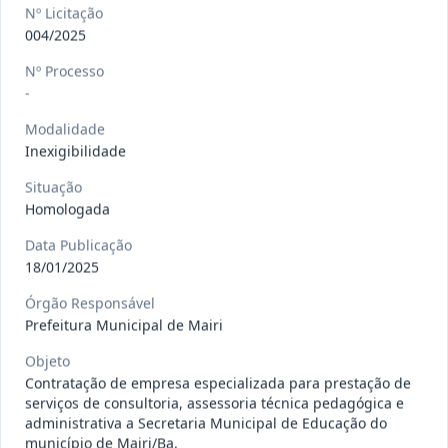
gêneros alimentícios, de
...
Pregão
Nº Licitação
Eletrônico
004/2025
Data
:
15/07/2026
Ver detalhes
Situação
:
Publicada
Nº Processo
-
Modalidade
Inexigibilidade
013/2026
Registro de preço para aquisição de
insumos farmacêuticos e
...
Pregão
Situação
Eletrônico
Homologada
Data
:
15/07/2026
Ver detalhes
Situação
:
Publicada
Data Publicação
18/01/2025
Órgão Responsável
Prefeitura Municipal de Mairi
009/2026
credenciamento de pessoa
jurídica para prestação de
Credenciamento
Objeto
serviços
...
Contratação de empresa especializada para prestação de
serviços de consultoria, assessoria técnica pedagógica e
Data
:
15/07/2026
Ver detalhes
Situação
:
Publicada
administrativa a Secretaria Municipal de Educação do
município de Mairi/Ba.