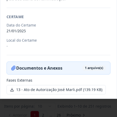
011/2026
Credenciamento de pessoas
CERTAME
jurídicas especializadas para a
Credenciamento
Data do Certame
pr
...
21/01/2025
Data
:
19/06/2026
Ver detalhes
Situação
:
Publicada
Local do Certame
-
007/2026
Contratação de empresa
Documentos e Anexos
especializada para pavimentação
1
arquivo(s)
Concorrência
em pa
...
Fases Externas
Data
:
27/05/2026
Ver detalhes
Situação
:
Publicada
13 - Ato de Autorização José Marli.pdf
(139.19 KB)
Itens por página:
10
Exibindo
1
–
10
de
251
registros
Anterior
1
2
…
26
Próximo