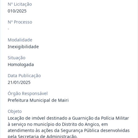
gêneros alimentícios, de
...
Pregão
Nº Licitação
Eletrônico
010/2025
Data
:
15/07/2026
Ver detalhes
Situação
:
Publicada
Nº Processo
-
Modalidade
Inexigibilidade
013/2026
Registro de preço para aquisição de
insumos farmacêuticos e
...
Pregão
Situação
Eletrônico
Homologada
Data
:
15/07/2026
Ver detalhes
Situação
:
Publicada
Data Publicação
21/01/2025
Órgão Responsável
Prefeitura Municipal de Mairi
009/2026
credenciamento de pessoa
jurídica para prestação de
Credenciamento
Objeto
serviços
...
Locação de imóvel destinado a Guarnição da Polícia Militar
à serviço no município do Distrito do Angico, em
Data
:
15/07/2026
Ver detalhes
Situação
:
Publicada
atendimento às ações da Segurança Pública desenvolvidas
pela Secretaria de Administração.