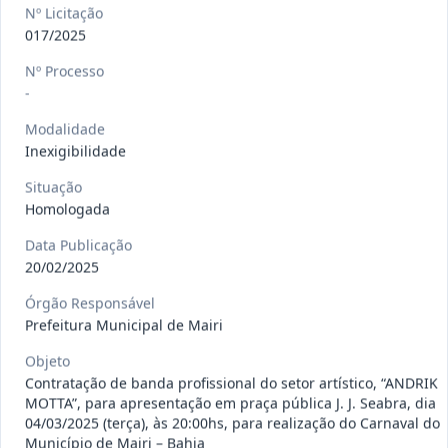
gêneros alimentícios, de
...
Pregão
Nº Licitação
Eletrônico
017/2025
Data
:
15/07/2026
Ver detalhes
Situação
:
Publicada
Nº Processo
-
Modalidade
Inexigibilidade
013/2026
Registro de preço para aquisição de
insumos farmacêuticos e
...
Pregão
Situação
Eletrônico
Homologada
Data
:
15/07/2026
Ver detalhes
Situação
:
Publicada
Data Publicação
20/02/2025
Órgão Responsável
Prefeitura Municipal de Mairi
009/2026
credenciamento de pessoa
jurídica para prestação de
Credenciamento
Objeto
serviços
...
Contratação de banda profissional do setor artístico, “ANDRIK
MOTTA”, para apresentação em praça pública J. J. Seabra, dia
Data
:
15/07/2026
Ver detalhes
Situação
:
Publicada
04/03/2025 (terça), às 20:00hs, para realização do Carnaval do
Município de Mairi – Bahia