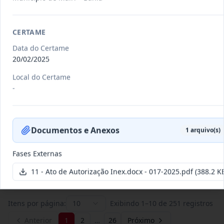
011/2026
Credenciamento de pessoas
CERTAME
jurídicas especializadas para a
Credenciamento
Data do Certame
pr
...
20/02/2025
Data
:
19/06/2026
Ver detalhes
Situação
:
Publicada
Local do Certame
-
007/2026
Contratação de empresa
Documentos e Anexos
especializada para pavimentação
1
arquivo(s)
Concorrência
em pa
...
Fases Externas
Data
:
27/05/2026
Ver detalhes
Situação
:
Publicada
11 - Ato de Autorização Inex.docx - 017-2025.pdf
(388.2 K
Itens por página:
10
Exibindo
1
–
10
de
251
registros
Anterior
1
2
…
26
Próximo