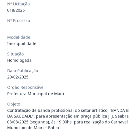
gêneros alimentícios, de
...
Pregão
Nº Licitação
Eletrônico
018/2025
Data
:
15/07/2026
Ver detalhes
Situação
:
Publicada
Nº Processo
-
Modalidade
Inexigibilidade
013/2026
Registro de preço para aquisição de
insumos farmacêuticos e
...
Pregão
Situação
Eletrônico
Homologada
Data
:
15/07/2026
Ver detalhes
Situação
:
Publicada
Data Publicação
20/02/2025
Órgão Responsável
Prefeitura Municipal de Mairi
009/2026
credenciamento de pessoa
jurídica para prestação de
Credenciamento
Objeto
serviços
...
Contratação de banda profissional do setor artístico, “BANDA 
DA SAUDADE”, para apresentação em praça pública J. J. Seabra
Data
:
15/07/2026
Ver detalhes
Situação
:
Publicada
03/03/2025 (segunda), às 19:00hs, para realização do Carnaval
Município de Mairi – Bahia