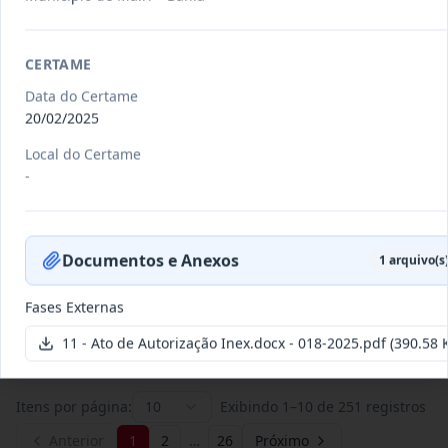
011/2026
Credenciamento de pessoas
CERTAME
jurídicas especializadas para a
Credenciamento
Data do Certame
pr
...
20/02/2025
Data
:
19/06/2026
Ver detalhes
Situação
:
Publicada
Local do Certame
-
007/2026
Contratação de empresa
Documentos e Anexos
especializada para pavimentação
1
arquivo(s
Concorrência
em pa
...
Fases Externas
Data
:
27/05/2026
Ver detalhes
Situação
:
Publicada
11 - Ato de Autorização Inex.docx - 018-2025.pdf
(390.58 
Itens por página:
10
Exibindo
1
–
10
de
251
registros
Anterior
1
2
…
26
Próximo