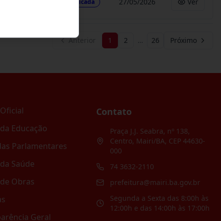
27/05/2026
Ver
Publicada
Anterior
1
2
…
26
Próximo
Oficial
Contato
 da Educação
Praça J.J. Seabra, nº 138,
Centro, Mairi/BA, CEP 44630-
as Parlamentares
000
 da Saúde
74 3632-2110
 de Obras
prefeitura@mairi.ba.gov.br
Segunda a Sexta das 8:00h às
as
12:00h e das 14:00h às 17:00h
arência Geral