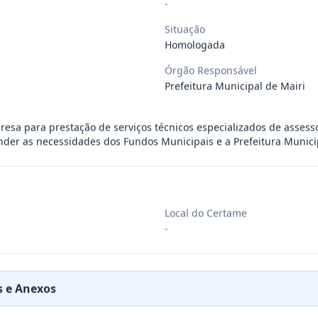
-
ra aquisição de materiais de construção
...
Situação
Homologada
Órgão Responsável
ra aquisição de materiais elétricos para
...
Prefeitura Municipal de Mairi
ra aquisição de gêneros alimentícios, de
...
esa para prestação de serviços técnicos especializados de assesso
ender as necessidades dos Fundos Municipais e a Prefeitura Munici
ara aquisição de insumos farmacêuticos e
...
Local do Certame
ssoa jurídica para prestação de serviços
...
-
ssoas jurídicas especializadas para a pr
...
 e Anexos