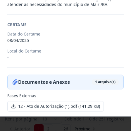
atender as necessidades do município de Mairi/BA.
011/2026
Credenciamento de pessoas
jurídicas especializadas para a
CERTAME
Credenciamento
pr
...
Data do Certame
08/04/2025
Data
:
19/06/2026
Ver detalhes
Situação
:
Publicada
Local do Certame
-
007/2026
Contratação de empresa
especializada para pavimentação
Concorrência
Documentos e Anexos
1
arquivo(s)
em pa
...
Data
:
27/05/2026
Ver detalhes
Situação
:
Publicada
Fases Externas
12 - Ato de Autorização (1).pdf
(141.29 KB)
Itens por página:
10
Exibindo
1
–
10
de
251
registros
Anterior
1
2
…
26
Próximo