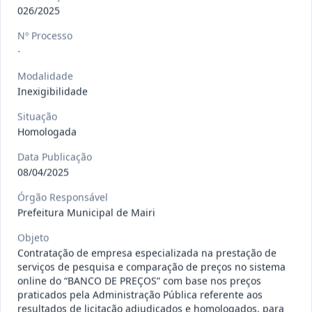
gêneros alimentícios, de
...
Pregão
026/2025
Eletrônico
Nº Processo
Data
:
15/07/2026
Ver detalhes
Situação
:
Publicada
-
Modalidade
Inexigibilidade
013/2026
Registro de preço para aquisição de
Situação
insumos farmacêuticos e
...
Pregão
Homologada
Eletrônico
Data Publicação
Data
:
15/07/2026
Ver detalhes
Situação
:
Publicada
08/04/2025
Órgão Responsável
Prefeitura Municipal de Mairi
009/2026
credenciamento de pessoa
Objeto
jurídica para prestação de
Credenciamento
Contratação de empresa especializada na prestação de
serviços
...
serviços de pesquisa e comparação de preços no sistema
online do “BANCO DE PREÇOS” com base nos preços
Data
:
15/07/2026
Ver detalhes
Situação
:
Publicada
praticados pela Administração Pública referente aos
resultados de licitação adjudicados e homologados, para