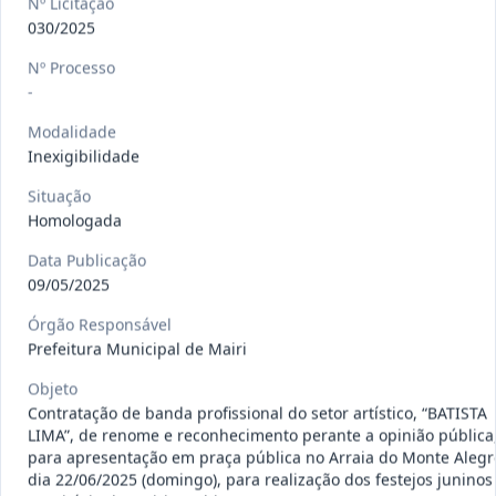
Nº Licitação
gêneros alimentícios, de
...
Pregão
030/2025
Eletrônico
Nº Processo
Data
:
15/07/2026
Ver detalhes
Situação
:
Publicada
-
Modalidade
Inexigibilidade
013/2026
Registro de preço para aquisição de
Situação
insumos farmacêuticos e
...
Pregão
Homologada
Eletrônico
Data
:
15/07/2026
Data Publicação
Ver detalhes
Situação
:
Publicada
09/05/2025
Órgão Responsável
Prefeitura Municipal de Mairi
009/2026
credenciamento de pessoa
Objeto
jurídica para prestação de
Credenciamento
Contratação de banda profissional do setor artístico, “BATISTA
serviços
...
LIMA”, de renome e reconhecimento perante a opinião pública
Data
:
15/07/2026
para apresentação em praça pública no Arraia do Monte Alegr
Ver detalhes
Situação
:
Publicada
dia 22/06/2025 (domingo), para realização dos festejos juninos