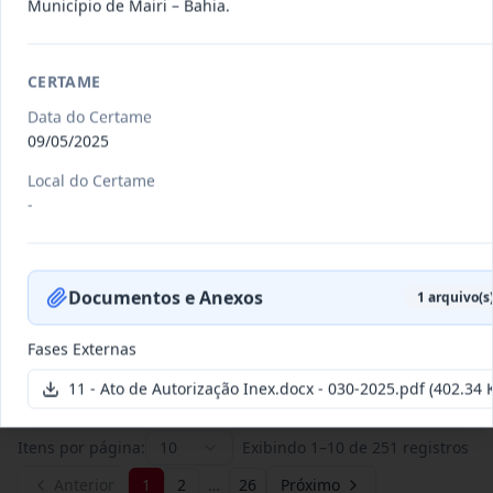
Município de Mairi – Bahia.
011/2026
Credenciamento de pessoas
CERTAME
jurídicas especializadas para a
Credenciamento
pr
...
Data do Certame
09/05/2025
Data
:
19/06/2026
Ver detalhes
Situação
:
Publicada
Local do Certame
-
007/2026
Contratação de empresa
especializada para pavimentação
Concorrência
Documentos e Anexos
1
arquivo(s
em pa
...
Fases Externas
Data
:
27/05/2026
Ver detalhes
Situação
:
Publicada
11 - Ato de Autorização Inex.docx - 030-2025.pdf
(402.34 
Itens por página:
10
Exibindo
1
–
10
de
251
registros
Anterior
1
2
…
26
Próximo