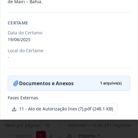
de Mairi – Bahia.
011/2026
Credenciamento de pessoas
CERTAME
jurídicas especializadas para a
Credenciamento
pr
...
Data do Certame
19/06/2025
Data
:
19/06/2026
Ver detalhes
Situação
:
Publicada
Local do Certame
-
007/2026
Contratação de empresa
especializada para pavimentação
Concorrência
Documentos e Anexos
1
arquivo(s)
em pa
...
Fases Externas
Data
:
27/05/2026
Ver detalhes
Situação
:
Publicada
11 - Ato de Autorização Inex (7).pdf
(248.1 KB)
Itens por página:
10
Exibindo
1
–
10
de
251
registros
Anterior
1
2
…
26
Próximo