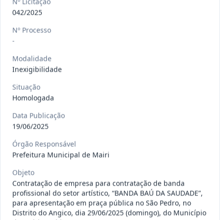
Nº Licitação
gêneros alimentícios, de
...
Pregão
042/2025
Eletrônico
Nº Processo
Data
:
15/07/2026
Ver detalhes
Situação
:
Publicada
-
Modalidade
Inexigibilidade
013/2026
Registro de preço para aquisição de
Situação
insumos farmacêuticos e
...
Pregão
Homologada
Eletrônico
Data
:
15/07/2026
Data Publicação
Ver detalhes
Situação
:
Publicada
19/06/2025
Órgão Responsável
Prefeitura Municipal de Mairi
009/2026
credenciamento de pessoa
Objeto
jurídica para prestação de
Credenciamento
Contratação de empresa para contratação de banda
serviços
...
profissional do setor artístico, “BANDA BAÚ DA SAUDADE”,
Data
:
15/07/2026
para apresentação em praça pública no São Pedro, no
Ver detalhes
Situação
:
Publicada
Distrito do Angico, dia 29/06/2025 (domingo), do Município