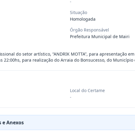
-
ra aquisição de materiais de construção
...
Situação
Homologada
Órgão Responsável
ra aquisição de materiais elétricos para
...
Prefeitura Municipal de Mairi
ra aquisição de gêneros alimentícios, de
...
issional do setor artístico, “ANDRIK MOTTA”, para apresentação em 
às 22:00hs, para realização do Arraia do Bonsucesso, do Município 
ara aquisição de insumos farmacêuticos e
...
Local do Certame
ssoa jurídica para prestação de serviços
...
-
ssoas jurídicas especializadas para a pr
...
 e Anexos