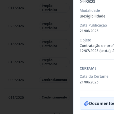
044/2025
Pregão
011/2026
Registro de preço pa
Eletrônico
Modalidade
Inexigibilidade
Pregão
Data Publicação
023/2026
Registro de preço pa
Eletrônico
21/06/2025
Objeto
Pregão
016/2026
Registro de preço pa
Contratação de prof
Eletrônico
12/07/2025 (sexta), 
Pregão
013/2026
Registro de preço p
Eletrônico
CERTAME
Data do Certame
009/2026
credenciamento de pe
Credenciamento
21/06/2025
011/2026
Credenciamento de pe
Credenciamento
Documentos