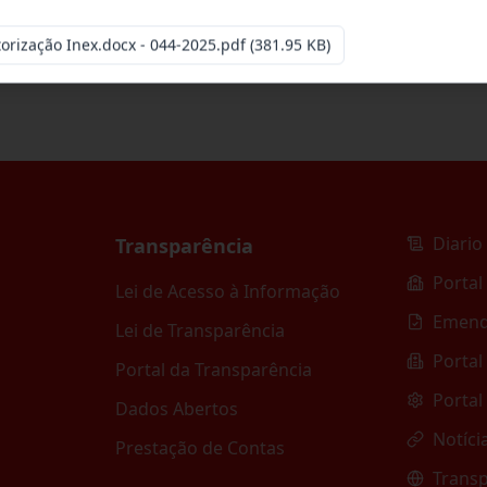
esa especializada para pavimentação em pa
...
torização Inex.docx - 044-2025.pdf
(381.95 KB)
Diario 
Transparência
Portal
Lei de Acesso à Informação
Emend
Lei de Transparência
Portal
Portal da Transparência
Portal
Dados Abertos
Notíci
Prestação de Contas
Transp