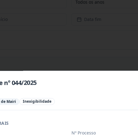
Todos os anos
ício
Data fim
e nº 044/2025
ra aquisição de materiais de expediente,
...
 de Mairi
Inexigibilidade
ssoa jurídica para prestação de serviços
...
RAIS
iloeiros oficiais, regularmente matricul
...
Nº Processo