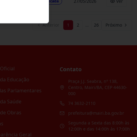
27/05/2026
Ver
Publicada
Anterior
1
2
…
26
Próximo
Oficial
Contato
 da Educação
Praça J.J. Seabra, nº 138,
Centro, Mairi/BA, CEP 44630-
as Parlamentares
000
 da Saúde
74 3632-2110
 de Obras
prefeitura@mairi.ba.gov.br
Segunda a Sexta das 8:00h às
as
12:00h e das 14:00h às 17:00h
arência Geral