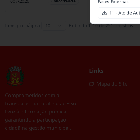
007/2026
Contratação de empr
Concorrência
Fases Externas
11 - Ato de Au
Itens por página:
10
Exibindo
1
–
10
de
251
registros
Links
Mapa do Site
Comprometidos com a
transparência total e o acesso
livre à informação pública,
garantindo a participação
cidadã na gestão municipal.