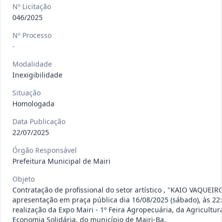
gêneros alimentícios, de
...
Pregão
Nº Licitação
Eletrônico
046/2025
Data
:
15/07/2026
Ver detalhes
Situação
:
Publicada
Nº Processo
-
Modalidade
Inexigibilidade
013/2026
Registro de preço para aquisição de
insumos farmacêuticos e
...
Pregão
Situação
Eletrônico
Homologada
Data
:
15/07/2026
Ver detalhes
Situação
:
Publicada
Data Publicação
22/07/2025
Órgão Responsável
Prefeitura Municipal de Mairi
009/2026
credenciamento de pessoa
jurídica para prestação de
Credenciamento
Objeto
serviços
...
Contratação de profissional do setor artístico , "KAIO VAQUEIR
apresentação em praça pública dia 16/08/2025 (sábado), às 22
Data
:
15/07/2026
Ver detalhes
Situação
:
Publicada
realização da Expo Mairi - 1º Feira Agropecuária, da Agricultur
Economia Solidária, do município de Mairi-Ba.