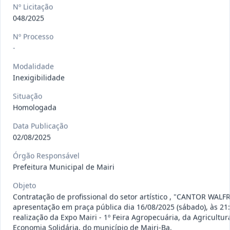
gêneros alimentícios, de
...
Pregão
Nº Licitação
Eletrônico
048/2025
Data
:
15/07/2026
Ver detalhes
Situação
:
Publicada
Nº Processo
-
Modalidade
Inexigibilidade
013/2026
Registro de preço para aquisição de
insumos farmacêuticos e
...
Pregão
Situação
Eletrônico
Homologada
Data
:
15/07/2026
Ver detalhes
Situação
:
Publicada
Data Publicação
02/08/2025
Órgão Responsável
Prefeitura Municipal de Mairi
009/2026
credenciamento de pessoa
jurídica para prestação de
Credenciamento
Objeto
serviços
...
Contratação de profissional do setor artístico , "CANTOR WALF
apresentação em praça pública dia 16/08/2025 (sábado), às 21
Data
:
15/07/2026
Ver detalhes
Situação
:
Publicada
realização da Expo Mairi - 1º Feira Agropecuária, da Agricultur
Economia Solidária, do município de Mairi-Ba.