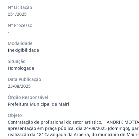
gêneros alimentícios, de
...
Pregão
Nº Licitação
Eletrônico
051/2025
Data
:
15/07/2026
Ver detalhes
Situação
:
Publicada
Nº Processo
-
Modalidade
013/2026
Registro de preço para aquisição de
Inexigibilidade
insumos farmacêuticos e
...
Pregão
Situação
Eletrônico
Homologada
Data
:
15/07/2026
Ver detalhes
Situação
:
Publicada
Data Publicação
23/08/2025
Órgão Responsável
009/2026
credenciamento de pessoa
Prefeitura Municipal de Mairi
jurídica para prestação de
Credenciamento
Objeto
serviços
...
Contratação de profissional do setor artístico, " ANDRIK MOTTA
Data
:
15/07/2026
apresentação em praça pública, dia 24/08/2025 (domingo), par
Ver detalhes
Situação
:
Publicada
realização da 18ª Cavalgada da Aroeira, do município de Mairi