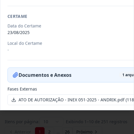
CERTAME
011/2026
Credenciamento de pessoas
jurídicas especializadas para a
Data do Certame
Credenciamento
pr
...
23/08/2025
Data
:
19/06/2026
Local do Certame
Ver detalhes
Situação
:
Publicada
-
007/2026
Contratação de empresa
Documentos e Anexos
1
arqui
especializada para pavimentação
Concorrência
em pa
...
Fases Externas
Data
:
27/05/2026
Ver detalhes
Situação
:
Publicada
ATO DE AUTORIZAÇÃO - INEX 051-2025 - ANDRIK.pdf
(118
Itens por página:
10
Exibindo
1
–
10
de
251
registros
Anterior
1
2
…
26
Próximo