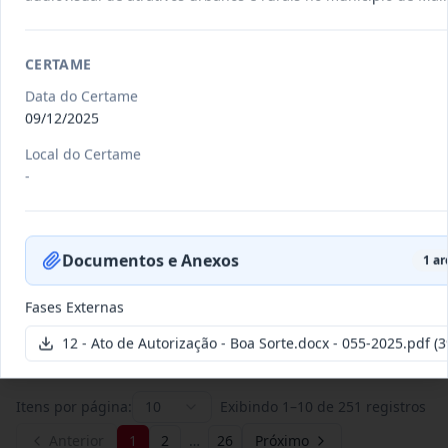
011/2026
Credenciamento de pessoas
CERTAME
jurídicas especializadas para a
Credenciamento
Data do Certame
pr
...
09/12/2025
Data
:
19/06/2026
Ver detalhes
Situação
:
Publicada
Local do Certame
-
007/2026
Contratação de empresa
Documentos e Anexos
especializada para pavimentação
1
ar
Concorrência
em pa
...
Fases Externas
Data
:
27/05/2026
Ver detalhes
Situação
:
Publicada
12 - Ato de Autorização - Boa Sorte.docx - 055-2025.pdf
(3
Itens por página:
10
Exibindo
1
–
10
de
251
registros
Anterior
1
2
…
26
Próximo