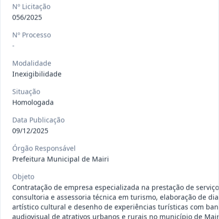
gêneros alimentícios, de
...
Pregão
Nº Licitação
Eletrônico
056/2025
Data
:
15/07/2026
Ver detalhes
Situação
:
Publicada
Nº Processo
-
Modalidade
Inexigibilidade
013/2026
Registro de preço para aquisição de
insumos farmacêuticos e
...
Pregão
Situação
Eletrônico
Homologada
Data
:
15/07/2026
Ver detalhes
Situação
:
Publicada
Data Publicação
09/12/2025
Órgão Responsável
Prefeitura Municipal de Mairi
009/2026
credenciamento de pessoa
jurídica para prestação de
Credenciamento
Objeto
serviços
...
Contratação de empresa especializada na prestação de serviço
consultoria e assessoria técnica em turismo, elaboração de di
Data
:
15/07/2026
Ver detalhes
Situação
:
Publicada
artístico cultural e desenho de experiências turísticas com ba
audiovisual de atrativos urbanos e rurais no município de Mair