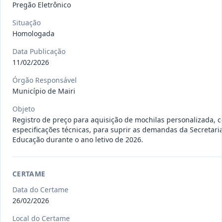
gêneros alimentícios, de
...
Pregão Eletrônico
Pregão
Eletrônico
Situação
Data
:
15/07/2026
Ver detalhes
Situação
:
Publicada
Homologada
Data Publicação
11/02/2026
013/2026
Registro de preço para aquisição de
Órgão Responsável
insumos farmacêuticos e
...
Município de Mairi
Pregão
Eletrônico
Objeto
Data
:
15/07/2026
Ver detalhes
Situação
:
Publicada
Registro de preço para aquisição de mochilas personalizada, 
especificações técnicas, para suprir as demandas da Secretari
Educação durante o ano letivo de 2026.
009/2026
credenciamento de pessoa
CERTAME
jurídica para prestação de
Credenciamento
serviços
...
Data do Certame
26/02/2026
Data
:
15/07/2026
Ver detalhes
Situação
:
Publicada
Local do Certame