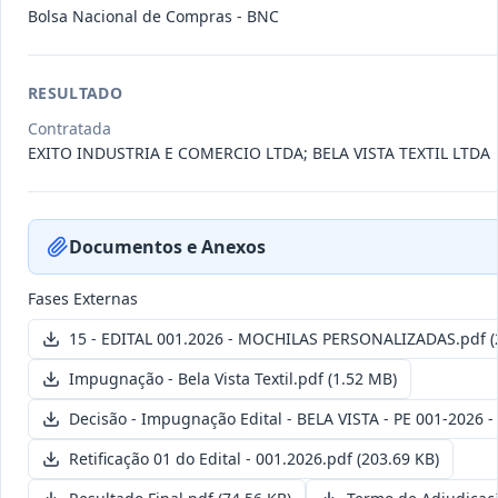
Bolsa Nacional de Compras - BNC
011/2026
Credenciamento de pessoas
jurídicas especializadas para a
RESULTADO
Credenciamento
pr
...
Contratada
EXITO INDUSTRIA E COMERCIO LTDA; BELA VISTA TEXTIL LTDA
Data
:
19/06/2026
Ver detalhes
Situação
:
Publicada
Documentos e Anexos
007/2026
Contratação de empresa
especializada para pavimentação
Concorrência
Fases Externas
em pa
...
15 - EDITAL 001.2026 - MOCHILAS PERSONALIZADAS.pdf
(
Data
:
27/05/2026
Ver detalhes
Situação
:
Publicada
Impugnação - Bela Vista Textil.pdf
(1.52 MB)
Decisão - Impugnação Edital - BELA VISTA - PE 001-2026 -
Itens por página:
10
Exibindo
1
–
10
de
251
registros
Retificação 01 do Edital - 001.2026.pdf
(203.69 KB)
Anterior
1
2
…
26
Próximo