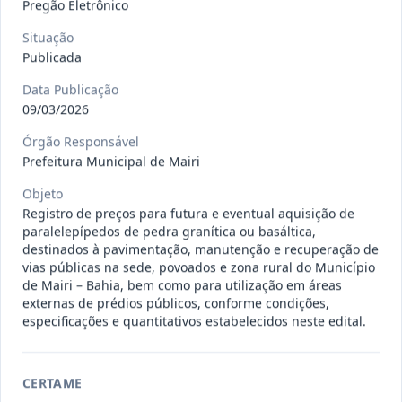
Pregão Eletrônico
gêneros alimentícios, de
...
Pregão
Eletrônico
Situação
Data
:
15/07/2026
Publicada
Ver detalhes
Situação
:
Publicada
Data Publicação
09/03/2026
013/2026
Registro de preço para aquisição de
Órgão Responsável
Prefeitura Municipal de Mairi
insumos farmacêuticos e
...
Pregão
Eletrônico
Objeto
Data
:
15/07/2026
Ver detalhes
Registro de preços para futura e eventual aquisição de
Situação
:
Publicada
paralelepípedos de pedra granítica ou basáltica,
destinados à pavimentação, manutenção e recuperação de
vias públicas na sede, povoados e zona rural do Município
de Mairi – Bahia, bem como para utilização em áreas
009/2026
credenciamento de pessoa
externas de prédios públicos, conforme condições,
jurídica para prestação de
Credenciamento
especificações e quantitativos estabelecidos neste edital.
serviços
...
Data
:
15/07/2026
Ver detalhes
Situação
:
Publicada
CERTAME