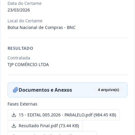
Data do Certame
23/03/2026
011/2026
Credenciamento de pessoas
Local do Certame
jurídicas especializadas para a
Credenciamento
Bolsa Nacional de Compras - BNC
pr
...
Data
:
19/06/2026
Ver detalhes
Situação
:
Publicada
RESULTADO
Contratada
TJP COMÉRCIO LTDA
007/2026
Contratação de empresa
especializada para pavimentação
Concorrência
em pa
...
Documentos e Anexos
4
arquivo(s)
Data
:
27/05/2026
Ver detalhes
Situação
:
Publicada
Fases Externas
15 - EDITAL 005.2026 - PARALELO.pdf
(984.45 KB)
Itens por página:
10
Exibindo
1
–
10
de
251
registros
Resultado Final.pdf
(73.44 KB)
Anterior
1
2
…
26
Próximo