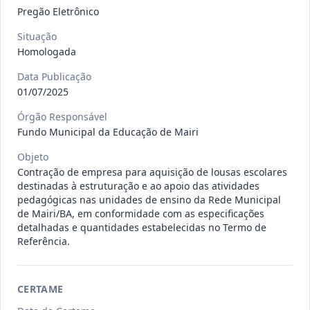
gêneros alimentícios, de
...
Pregão
Pregão Eletrônico
Eletrônico
Situação
Data
:
15/07/2026
Ver detalhes
Situação
:
Publicada
Homologada
Data Publicação
01/07/2025
013/2026
Registro de preço para aquisição de
Órgão Responsável
insumos farmacêuticos e
...
Pregão
Fundo Municipal da Educação de Mairi
Eletrônico
Objeto
Data
:
15/07/2026
Ver detalhes
Situação
:
Publicada
Contração de empresa para aquisição de lousas escolares
destinadas à estruturação e ao apoio das atividades
pedagógicas nas unidades de ensino da Rede Municipal
de Mairi/BA, em conformidade com as especificações
009/2026
credenciamento de pessoa
detalhadas e quantidades estabelecidas no Termo de
Referência.
jurídica para prestação de
Credenciamento
serviços
...
Data
:
15/07/2026
Ver detalhes
Situação
:
Publicada
CERTAME