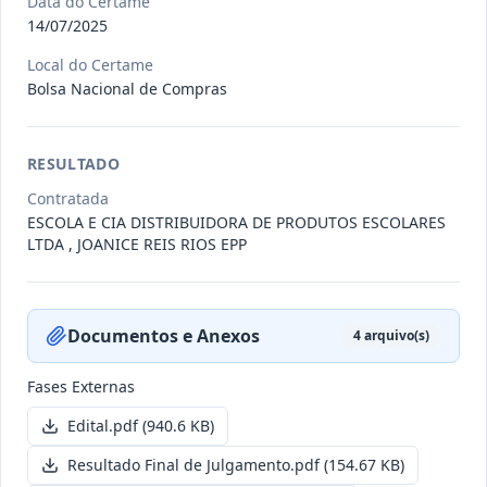
Data do Certame
14/07/2025
011/2026
Credenciamento de pessoas
Local do Certame
Bolsa Nacional de Compras
jurídicas especializadas para a
Credenciamento
pr
...
Data
:
19/06/2026
Ver detalhes
Situação
:
Publicada
RESULTADO
Contratada
ESCOLA E CIA DISTRIBUIDORA DE PRODUTOS ESCOLARES
LTDA , JOANICE REIS RIOS EPP
007/2026
Contratação de empresa
especializada para pavimentação
Concorrência
em pa
...
Documentos e Anexos
4
arquivo(s)
Data
:
27/05/2026
Ver detalhes
Situação
:
Publicada
Fases Externas
Edital.pdf
(940.6 KB)
Itens por página:
10
Exibindo
1
–
10
de
251
registros
Resultado Final de Julgamento.pdf
(154.67 KB)
Anterior
1
2
…
26
Próximo