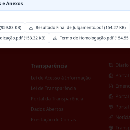
esa especializada para pavimentação em pa
...
 e Anexos
(959.83 KB)
Resultado Final de Julgamento.pdf
(154.27 KB)
dicação.pdf
(153.32 KB)
Termo de Homologação.pdf
(154.55 
Diario 
Transparência
Portal
Lei de Acesso à Informação
Emend
Lei de Transparência
Portal
Portal da Transparência
Portal
Dados Abertos
Notíci
Prestação de Contas
Transp