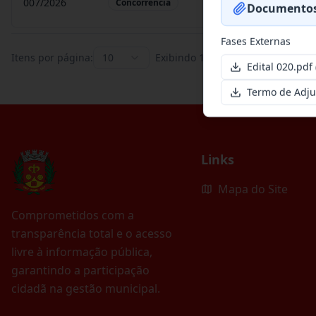
007/2026
Contratação de empr
Concorrência
Documentos
Fases Externas
Itens por página:
10
Exibindo
1
–
10
de
251
registros
Edital 020.pdf
Termo de Adju
Links
Mapa do Site
Comprometidos com a
transparência total e o acesso
livre à informação pública,
garantindo a participação
cidadã na gestão municipal.