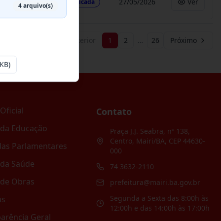
27/05/2026
Ver
Publicada
4
arquivo(s)
Anterior
1
2
…
26
Próximo
KB)
Oficial
Contato
 da Educação
Praça J.J. Seabra, nº 138,
Centro, Mairi/BA, CEP 44630-
as Parlamentares
000
 da Saúde
74 3632-2110
 de Obras
prefeitura@mairi.ba.gov.br
Segunda a Sexta das 8:00h às
as
12:00h e das 14:00h às 17:00h
arência Geral