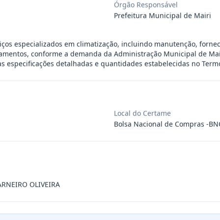
Órgão Responsável
ra aquisição de materiais de construção
...
Prefeitura Municipal de Mairi
iços especializados em climatização, incluindo manutenção, forne
ra aquisição de materiais elétricos para
...
pamentos, conforme a demanda da Administração Municipal de Mai
 especificações detalhadas e quantidades estabelecidas no Termo
ra aquisição de gêneros alimentícios, de
...
Local do Certame
ara aquisição de insumos farmacêuticos e
...
Bolsa Nacional de Compras -BN
ssoa jurídica para prestação de serviços
...
RNEIRO OLIVEIRA
ssoas jurídicas especializadas para a pr
...