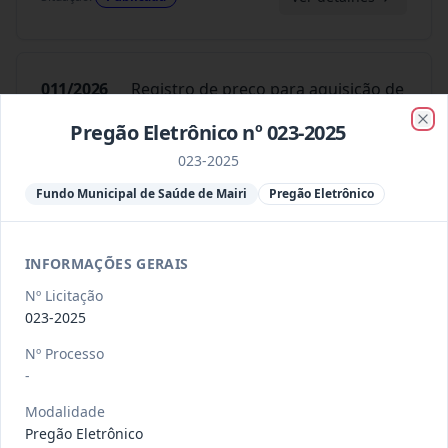
011/2026
Registro de preço para aquisição de
materiais de construção
...
Pregão
Pregão Eletrônico nº 023-2025
Eletrônico
Clo
023-2025
Data
:
15/07/2026
Ver detalhes
Situação
:
Publicada
Fundo Municipal de Saúde de Mairi
Pregão Eletrônico
023/2026
Registro de preço para aquisição de
INFORMAÇÕES GERAIS
materiais elétricos para
...
Pregão
Nº Licitação
Eletrônico
023-2025
Data
:
15/07/2026
Ver detalhes
Situação
:
Publicada
Nº Processo
-
Modalidade
016/2026
Registro de preço para aquisição de
Pregão Eletrônico