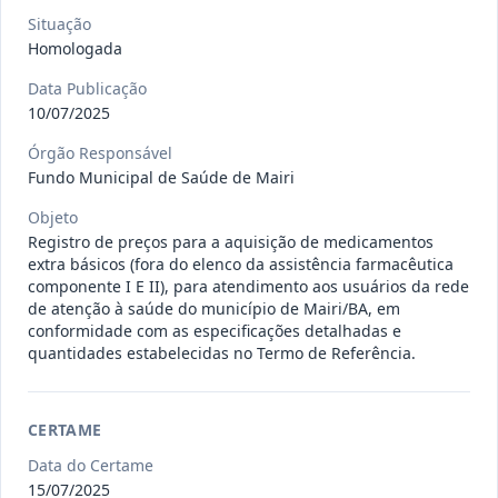
gêneros alimentícios, de
...
Pregão
Situação
Eletrônico
Homologada
Data
:
15/07/2026
Ver detalhes
Situação
:
Publicada
Data Publicação
10/07/2025
Órgão Responsável
013/2026
Registro de preço para aquisição de
Fundo Municipal de Saúde de Mairi
insumos farmacêuticos e
...
Pregão
Objeto
Eletrônico
Registro de preços para a aquisição de medicamentos
Data
:
15/07/2026
Ver detalhes
extra básicos (fora do elenco da assistência farmacêutica
Situação
:
Publicada
componente I E II), para atendimento aos usuários da rede
de atenção à saúde do município de Mairi/BA, em
conformidade com as especificações detalhadas e
quantidades estabelecidas no Termo de Referência.
009/2026
credenciamento de pessoa
jurídica para prestação de
Credenciamento
serviços
...
CERTAME
Data
:
15/07/2026
Ver detalhes
Situação
:
Publicada
Data do Certame
15/07/2025