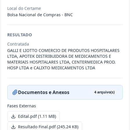
Local do Certame
Bolsa Nacional de Compras - BNC
011/2026
Credenciamento de pessoas
jurídicas especializadas para a
Credenciamento
pr
...
RESULTADO
Data
:
19/06/2026
Ver detalhes
Situação
:
Publicada
Contratada
GALLI E LIOTTO COMERCIO DE PRODUTOS HOSPITALARES
LTDA, APOTEK DISTRIBUIDORA DE MEDICAMENTOS E
MATERIAIS HOSPITALARES LTDA, CENTERMEDICA PROD.
HOSP LTDA e CALIXTO MEDICAMENTOS LTDA
007/2026
Contratação de empresa
especializada para pavimentação
Concorrência
em pa
...
Documentos e Anexos
4
arquivo(s)
Data
:
27/05/2026
Ver detalhes
Situação
:
Publicada
Fases Externas
Edital.pdf
(1.11 MB)
Itens por página:
10
Exibindo
1
–
10
de
251
registros
Resultado Final.pdf
(245.24 KB)
Anterior
1
2
…
26
Próximo