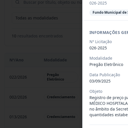
026-2025
Fundo Municipal de 
Todas as modalidades
Data in
INFORMAÇÕES GE
10
resultado
s
encontrado
s
Nº Licitação
026-2025
Modalidade
Nº/Ano
Modalidade
Objeto
Pregão Eletrônico
Data Publicação
Pregão
022/2026
Registro de preço pa
Eletrônico
03/09/2025
Objeto
002/2026
Credenciamento de pe
Credenciamento
Registro de preço p
MÉDICO HOSPITALAR 
no âmbito da Secret
quantidades estabe
013/2026
credenciamento de le
Credenciamento