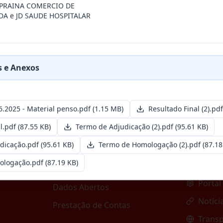
esa especializada para pavimentação em pa
...
 PRAINA COMERCIO DE
A e JD SAUDE HOSPITALAR
 e Anexos
6.2025 - Material penso.pdf
(1.15 MB)
Resultado Final (2).pdf
Diario 
Transparência
l.pdf
(87.55 KB)
Termo de Adjudicação (2).pdf
(95.61 KB)
Portal
Lei de Acesso à Informação
dicação.pdf
(95.61 KB)
Termo de Homologação (2).pdf
(87.18
Emend
Lei de Transparência
ologação.pdf
(87.19 KB)
Portal
Portal da Transparência
Portal
Dados Abertos
Notíci
Prestação de Contas
Transp