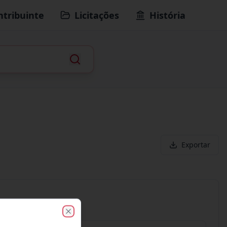
ntribuinte
Licitações
História
Exportar
Close