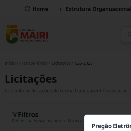
Home
Estrutura Organizaciona
Início
Transparência
Licitações
026-2025
Licitações
Consulte as licitações de forma transparente e acessível.
Filtros
Refine sua busca usando os filtros abaixo
Pregão Eletrôn