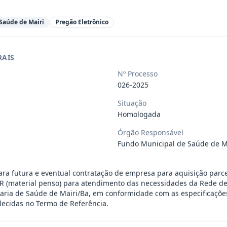
Todos os anos
Saúde de Mairi
Pregão Eletrônico
ício
Data fim
RAIS
Nº Processo
026-2025
Situação
Homologada
Órgão Responsável
ra aquisição de materiais de expediente,
...
Fundo Municipal de Saúde de M
ssoa jurídica para prestação de serviços
...
ara futura e eventual contratação de empresa para aquisição par
(material penso) para atendimento das necessidades da Rede de
aria de Saúde de Mairi/Ba, em conformidade com as especificaçõe
lecidas no Termo de Referência.
iloeiros oficiais, regularmente matricul
...