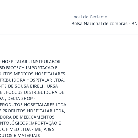
ra aquisição de materiais de construção
...
Local do Certame
Bolsa Nacional de compras - B
ra aquisição de materiais elétricos para
...
ra aquisição de gêneros alimentícios, de
...
 HOSPITALAR , INSTRULABOR
EBD BIOTECH IMPORTACAO E
DUTOS MEDICOS HOSPITALARES
ara aquisição de insumos farmacêuticos e
...
STRIBUIDORA HOSPITALAR LTDA,
NTE DE SOUSA EIRELI , URSA
E , FOCCUS DISTRIBUIDORA DE
ssoa jurídica para prestação de serviços
...
 , DELTA SHOP -
 PRODUTOS HOSPITALARES LTDA
E PRODUTOS HOSPITALAR LTDA,
IDORA DE MEDICAMENTOS
ssoas jurídicas especializadas para a pr
...
ONTOLÓGICOS IMPORTAÇÃO E
C F MED LTDA - ME, A & S
UTOS E MATERIAIS