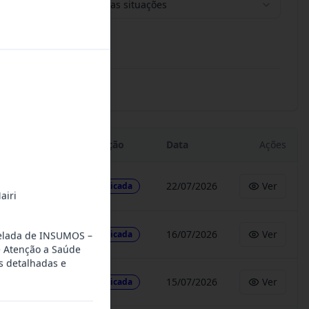
Todas as situações
Situação
Data
Ações
22/07/2026
Ver
Publicada
airi
16/07/2026
Ver
Publicada
celada de INSUMOS –
 Atenção a Saúde
s detalhadas e
15/07/2026
Ver
Publicada