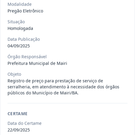
gêneros alimentícios, de
...
Pregão
Modalidade
Eletrônico
Pregão Eletrônico
Data
:
15/07/2026
Ver detalhes
Situação
:
Publicada
Situação
Homologada
Data Publicação
04/09/2025
013/2026
Registro de preço para aquisição de
insumos farmacêuticos e
...
Pregão
Órgão Responsável
Eletrônico
Prefeitura Municipal de Mairi
Data
:
15/07/2026
Ver detalhes
Situação
:
Publicada
Objeto
Registro de preço para prestação de serviço de
serralheria, em atendimento à necessidade dos órgãos
públicos do Município de Mairi/BA.
009/2026
credenciamento de pessoa
jurídica para prestação de
Credenciamento
serviços
...
CERTAME
Data do Certame
Data
:
15/07/2026
Ver detalhes
Situação
:
Publicada
22/09/2025