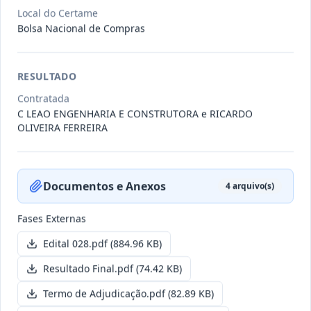
Local do Certame
Bolsa Nacional de Compras
011/2026
Credenciamento de pessoas
jurídicas especializadas para a
Credenciamento
pr
...
RESULTADO
Contratada
Data
:
19/06/2026
Ver detalhes
Situação
:
Publicada
C LEAO ENGENHARIA E CONSTRUTORA e RICARDO
OLIVEIRA FERREIRA
007/2026
Contratação de empresa
especializada para pavimentação
Concorrência
Documentos e Anexos
4
arquivo(s)
em pa
...
Fases Externas
Data
:
27/05/2026
Ver detalhes
Situação
:
Publicada
Edital 028.pdf
(884.96 KB)
Resultado Final.pdf
(74.42 KB)
Itens por página:
10
Exibindo
1
–
10
de
251
registros
Termo de Adjudicação.pdf
(82.89 KB)
Anterior
1
2
…
26
Próximo