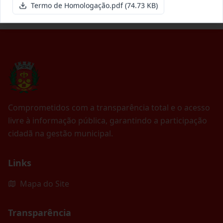
Termo de Homologação.pdf
(74.73 KB)
Comprometidos com a transparência total e o acesso
livre à informação pública, garantindo a participação
cidadã na gestão municipal.
Links
Mapa do Site
Transparência