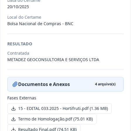
Data do Certame
20/10/2025
011/2026
Credenciamento de pessoas
Local do Certame
Bolsa Nacional de Compras - BNC
jurídicas especializadas para a
Credenciamento
pr
...
Data
:
19/06/2026
Ver detalhes
Situação
:
Publicada
RESULTADO
Contratada
METADEZ GEOCONSULTORIA E SERVIÇOS LTDA
007/2026
Contratação de empresa
especializada para pavimentação
Concorrência
em pa
...
Documentos e Anexos
4
arquivo(s)
Data
:
27/05/2026
Ver detalhes
Situação
:
Publicada
Fases Externas
15 - EDITAL 033.2025 - Hortifruti.pdf
(1.36 MB)
Itens por página:
Termo de Homologação.pdf
10
Exibindo
(75.01 KB)
1
–
10
de
251
registros
Anterior
1
2
…
26
Próximo
Resultado Final.pdf
(74.51 KB)