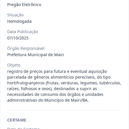
gêneros alimentícios, de
...
Pregão
Pregão Eletrônico
Eletrônico
Situação
Data
:
15/07/2026
Ver detalhes
Situação
:
Publicada
Homologada
Data Publicação
07/10/2025
013/2026
Registro de preço para aquisição de
Órgão Responsável
insumos farmacêuticos e
...
Pregão
Prefeitura Municipal de Mairi
Eletrônico
Objeto
Data
:
15/07/2026
Ver detalhes
Situação
:
Publicada
registro de preços para futura e eventual aquisição
parcelada de gêneros alimentícios perecíveis, do tipo
hortifrutigranjeiros (frutas, verduras, legumes, tubérculos,
raízes, folhosos e ovos), destinados a suprir as
necessidades de consumo dos órgãos e unidades
009/2026
credenciamento de pessoa
administrativas do Município de Mairi/BA.
jurídica para prestação de
Credenciamento
serviços
...
Data
:
15/07/2026
Ver detalhes
Situação
:
Publicada
CERTAME