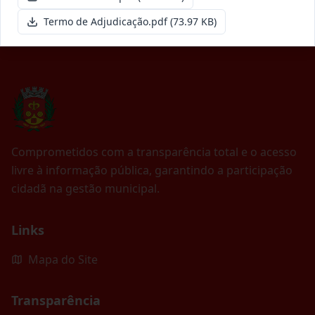
Termo de Adjudicação.pdf
(73.97 KB)
Comprometidos com a transparência total e o acesso
livre à informação pública, garantindo a participação
cidadã na gestão municipal.
Links
Mapa do Site
Transparência