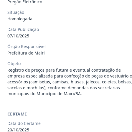
Pregão Eletrônico
gêneros alimentícios, de
...
Pregão
Eletrônico
Situação
Data
:
15/07/2026
Homologada
Ver detalhes
Situação
:
Publicada
Data Publicação
07/10/2025
013/2026
Registro de preço para aquisição de
Órgão Responsável
Prefeitura de Mairi
insumos farmacêuticos e
...
Pregão
Eletrônico
Objeto
Data
:
15/07/2026
Ver detalhes
Registro de preços para futura e eventual contratação de
Situação
:
Publicada
empresa especializada para confecção de peças de vestuário e
acessórios (camisetas, camisas, blusas, jalecos, coletes, bolsas,
sacolas e mochilas), conforme demandas das secretarias
municipais do Município de Mairi/BA.
009/2026
credenciamento de pessoa
jurídica para prestação de
Credenciamento
serviços
...
CERTAME
Data
:
15/07/2026
Ver detalhes
Situação
:
Publicada
Data do Certame
20/10/2025