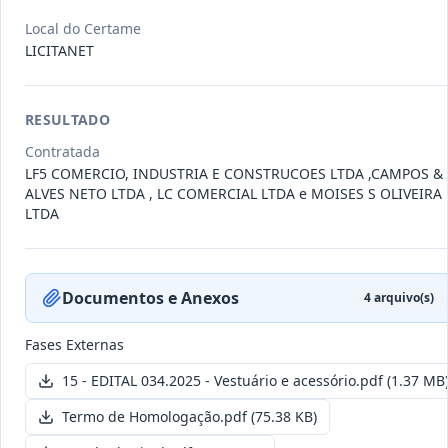
Local do Certame
LICITANET
011/2026
Credenciamento de pessoas
jurídicas especializadas para a
Credenciamento
pr
...
RESULTADO
Data
:
19/06/2026
Ver detalhes
Situação
:
Publicada
Contratada
LF5 COMERCIO, INDUSTRIA E CONSTRUCOES LTDA ,CAMPOS &
ALVES NETO LTDA , LC COMERCIAL LTDA e MOISES S OLIVEIRA
LTDA
007/2026
Contratação de empresa
especializada para pavimentação
Concorrência
em pa
...
Documentos e Anexos
4
arquivo(s)
Data
:
27/05/2026
Ver detalhes
Situação
:
Publicada
Fases Externas
15 - EDITAL 034.2025 - Vestuário e acessório.pdf
(1.37 MB
Itens por página:
10
Exibindo
1
–
10
de
251
registros
Termo de Homologação.pdf
(75.38 KB)
Anterior
1
2
…
26
Próximo