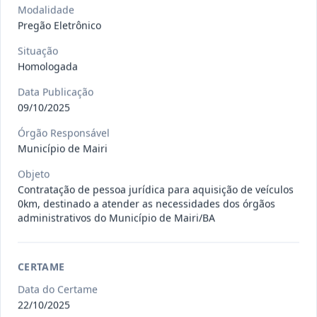
gêneros alimentícios, de
...
Pregão
Modalidade
Eletrônico
Pregão Eletrônico
Data
:
15/07/2026
Ver detalhes
Situação
:
Publicada
Situação
Homologada
Data Publicação
09/10/2025
013/2026
Registro de preço para aquisição de
insumos farmacêuticos e
...
Pregão
Órgão Responsável
Eletrônico
Município de Mairi
Data
:
15/07/2026
Ver detalhes
Situação
:
Publicada
Objeto
Contratação de pessoa jurídica para aquisição de veículos
0km, destinado a atender as necessidades dos órgãos
administrativos do Município de Mairi/BA
009/2026
credenciamento de pessoa
jurídica para prestação de
Credenciamento
serviços
...
CERTAME
Data do Certame
Data
:
15/07/2026
Ver detalhes
Situação
:
Publicada
22/10/2025