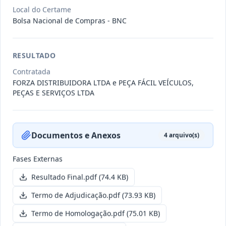
Local do Certame
Bolsa Nacional de Compras - BNC
011/2026
Credenciamento de pessoas
jurídicas especializadas para a
Credenciamento
pr
...
RESULTADO
Contratada
Data
:
19/06/2026
Ver detalhes
Situação
:
Publicada
FORZA DISTRIBUIDORA LTDA e PEÇA FÁCIL VEÍCULOS,
PEÇAS E SERVIÇOS LTDA
007/2026
Contratação de empresa
especializada para pavimentação
Concorrência
Documentos e Anexos
4
arquivo(s)
em pa
...
Fases Externas
Data
:
27/05/2026
Ver detalhes
Situação
:
Publicada
Resultado Final.pdf
(74.4 KB)
Termo de Adjudicação.pdf
(73.93 KB)
Itens por página:
10
Exibindo
1
–
10
de
251
registros
Termo de Homologação.pdf
(75.01 KB)
Anterior
1
2
…
26
Próximo