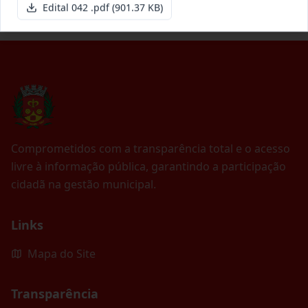
Edital 042 .pdf
(901.37 KB)
Comprometidos com a transparência total e o acesso
livre à informação pública, garantindo a participação
cidadã na gestão municipal.
Links
Mapa do Site
Transparência